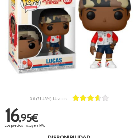
3.6
(71.43%)
14
votos
16
,95€
Los precios incluyen IVA.
DISPONIBILIDAD