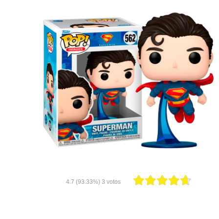
4.7
(93.33%)
3
votos