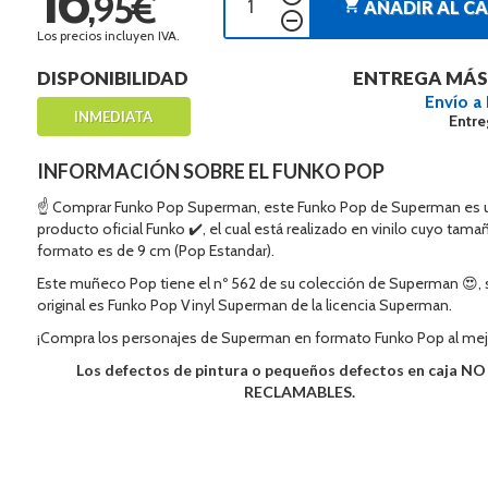
,95€
shopping_cart
AÑADIR AL C
remove_circle_outline
Los precios incluyen IVA.
DISPONIBILIDAD
ENTREGA MÁS
Envío a
INMEDIATA
Entre
INFORMACIÓN SOBRE EL FUNKO POP
☝ Comprar Funko Pop Superman, este Funko Pop de Superman es 
producto oficial Funko ✔️, el cual está realizado en vinilo cuyo tama
formato es de 9 cm (Pop Estandar).
Este muñeco Pop tiene el nº 562 de su colección de Superman 😍,
original es Funko Pop Vinyl Superman de la licencia Superman.
¡Compra los personajes de Superman en formato Funko Pop al mej
Los defectos de pintura o pequeños defectos en caja N
RECLAMABLES.