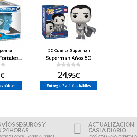
uperman
DC Comics Superman
Superman y la Fortaleza de la Soledad
Superman Años 50
24
5€
,95€
as hábiles
Entrega:
2 a 4 días hábiles
NVÍOS SEGUROS Y
ACTUALIZACIÓN
N 24 HORAS
CASI A DIARIO
cias a Correos Express y Correos
Productos Funko, muñecos po