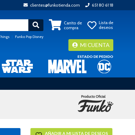
clientes@funkotienda.com
651 80 61 18
Lista de
Carrito de
deseos
compra
Things
|
Funko Pop Disney
MI CUENTA
ESTADO DE PEDIDO
AÑADIR A MI LISTA DE DESEOS