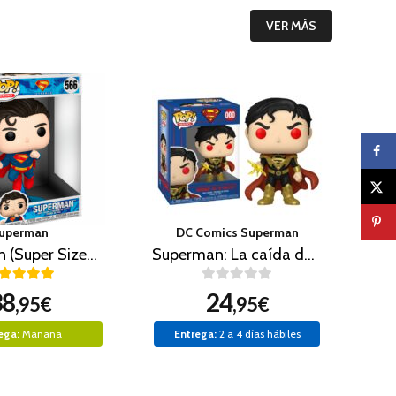
VER MÁS
uperman
DC Comics Superman
Superman (Super Sized 25 cm)
Superman: La caída de Siniestro
38
24
,95€
,95€
ega:
Mañana
Entrega:
2 a 4 días hábiles