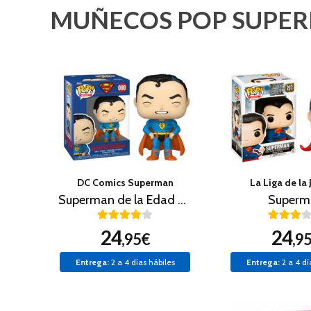
MUÑECOS POP SUPE
DC Comics Superman
La Liga de la 
Superman de la Edad de Oro
Superm
24
24
,95€
,9
Entrega:
2 a 4 días hábiles
Entrega:
2 a 4 dí