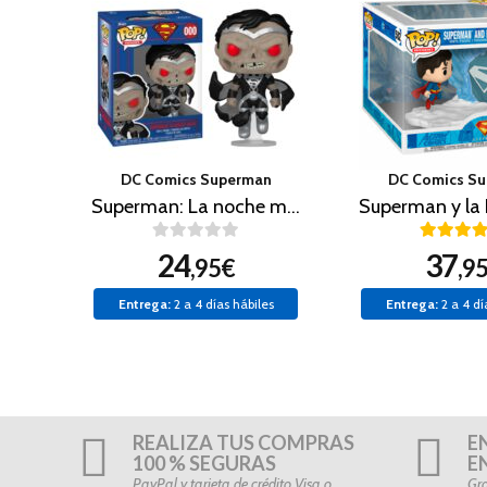
DC Comics Superman
DC Comics S
Superman: La noche más oscura
24
37
,95€
,9
Entrega:
2 a 4 días hábiles
Entrega:
2 a 4 dí
REALIZA TUS COMPRAS
E
100 % SEGURAS
E
PayPal y tarjeta de crédito Visa o
Gra