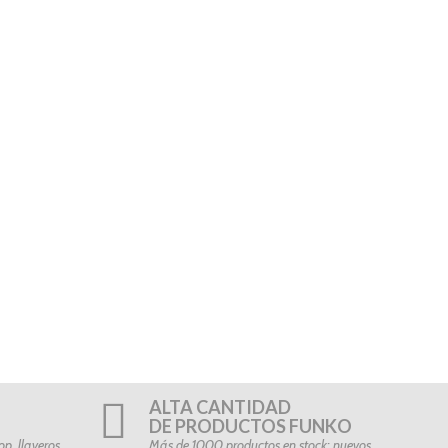
ALTA CANTIDAD
DE PRODUCTOS FUNKO
p, llaveros…
Más de 1000 productos en stock: nuevos,