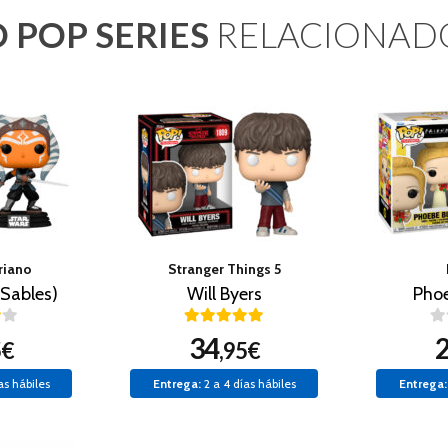
 POP SERIES
RELACIONAD
riano
Stranger Things 5
Sables)
Will Byers
Pho
34
5€
,95€
as hábiles
Entrega:
2 a 4 días hábiles
Entrega: