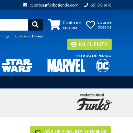
clientes@funkotienda.com
651 80 61 18
Lista de
Carrito de
deseos
compra
Things
|
Funko Pop Disney
MI CUENTA
ESTADO DE PEDIDO
AÑADIR A MI LISTA DE DESEOS