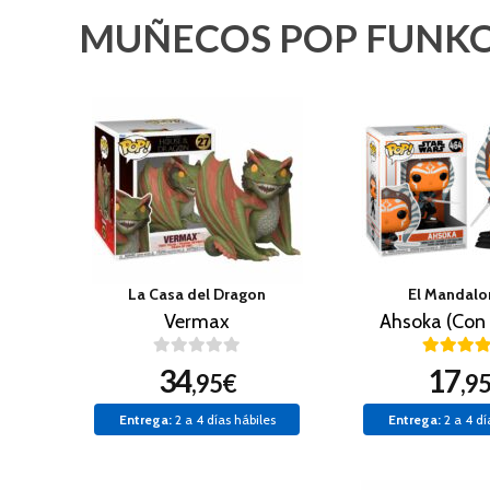
MUÑECOS POP FUNKO
La Casa del Dragon
El Mandalo
Vermax
Ahsoka (Con 
34
17
,95€
,9
Entrega:
2 a 4 días hábiles
Entrega:
2 a 4 dí