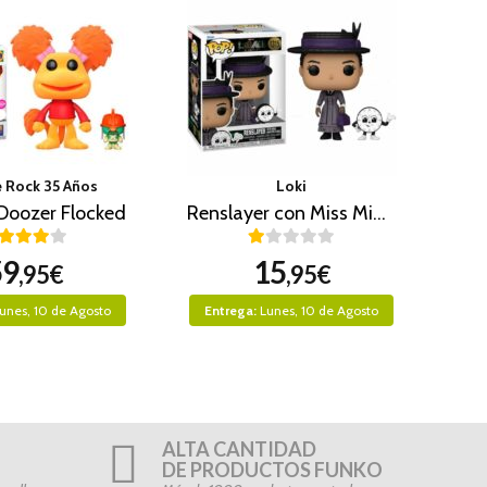
e Rock 35 Años
Loki
Doozer Flocked
Renslayer con Miss Minutes
59
15
,95€
,95€
unes, 10 de Agosto
Entrega:
Lunes, 10 de Agosto
ALTA CANTIDAD
DE PRODUCTOS FUNKO