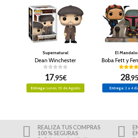
Supernatural
El Mandalo
Dean Winchester
17
28
,95€
,9
Entrega:
Lunes, 10 de Agosto
Entrega:
2 a 4 dí
REALIZA TUS COMPRAS
E
100 % SEGURAS
E