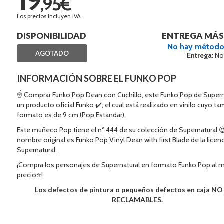
,95€
Los precios incluyen IVA.
DISPONIBILIDAD
ENTREGA MÁS
No hay método
AGOTADO
Entrega:
No
INFORMACIÓN SOBRE EL FUNKO POP
☝ Comprar Funko Pop Dean con Cuchillo, este Funko Pop de Supern
un producto oficial Funko ✔️, el cual está realizado en vinilo cuyo t
formato es de 9 cm (Pop Estandar).
Este muñeco Pop tiene el nº 444 de su colección de Supernatural 😍
nombre original es Funko Pop Vinyl Dean with first Blade de la licenc
Supernatural.
¡Compra los personajes de Supernatural en formato Funko Pop al 
precio⭐!
Los defectos de pintura o pequeños defectos en caja N
RECLAMABLES.