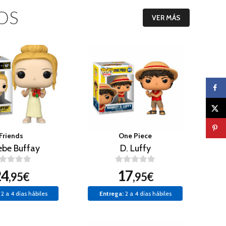
OS
VER MÁS
Friends
One Piece
ebe Buffay
D. Luffy
24
17
,95€
,95€
2 a 4 días hábiles
Entrega:
2 a 4 días hábiles