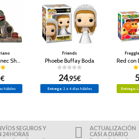
riano
Friends
Fraggl
Boba Fett y Fennec Shand
Phoebe Buffay Boda
Red con 
24
5€
,95€
as hábiles
Entrega:
2 a 4 días hábiles
Entrega:
L
NVÍOS SEGUROS Y
ACTUALIZACIÓN
N 24 HORAS
CASI A DIARIO