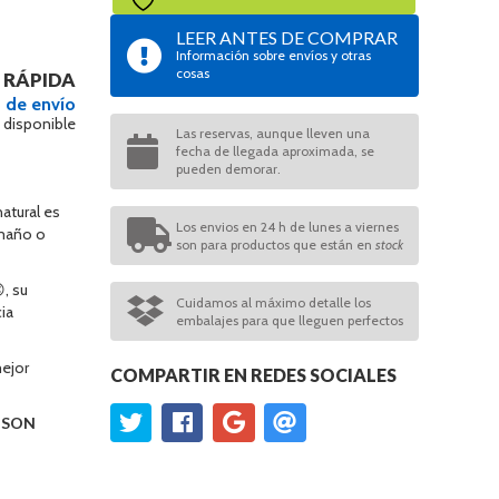
LEER ANTES DE COMPRAR
Información sobre envíos y otras
cosas
 RÁPIDA
 de envío
 disponible
Las reservas, aunque lleven una
fecha de llegada aproximada, se
pueden demorar.
atural es
Los envios en 24 h de lunes a viernes
amaño o
son para productos que están en
stock
, su
Cuidamos al máximo detalle los
ia
embalajes para que lleguen perfectos
mejor
COMPARTIR EN REDES SOCIALES
O SON