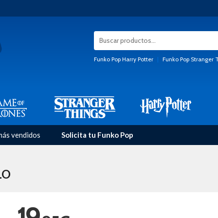
Funko Pop Harry Potter
|
Funko Pop Stranger 
más vendidos
Solicita tu Funko Pop
LO
19