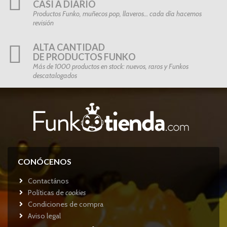
CASI A DIARIO
Productos Funko, muñecos pop, llaveros… cada día hacemos
revisión
ALTA CANTIDAD
DE PRODUCTOS FUNKO
Más de 1000 productos en stock: nuevos, raros y Funkos
descatalogados
CONÓCENOS
Contactános
Políticas de
cookies
Condiciones de compra
Aviso legal