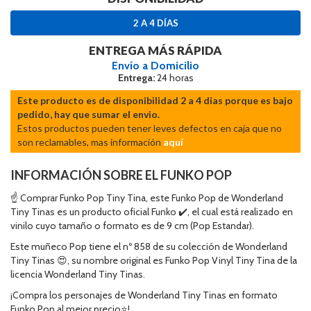
2 A 4 DÍAS
ENTREGA MÁS RÁPIDA
Envío a Domicilio
Entrega:
24 horas
Este producto es de disponibilidad 2 a 4 dias porque es bajo
pedido, hay que sumar el envio.
Estos productos pueden tener leves defectos en caja que no
son reclamables, mas información
aquí
INFORMACIÓN SOBRE EL FUNKO POP
☝ Comprar Funko Pop Tiny Tina, este Funko Pop de Wonderland
Tiny Tinas es un producto oficial Funko ✔️, el cual está realizado en
vinilo cuyo tamaño o formato es de 9 cm (Pop Estandar).
Este muñeco Pop tiene el nº 858 de su colección de Wonderland
Tiny Tinas 😍, su nombre original es Funko Pop Vinyl Tiny Tina de la
licencia Wonderland Tiny Tinas.
¡Compra los personajes de Wonderland Tiny Tinas en formato
Funko Pop al mejor precio⭐!