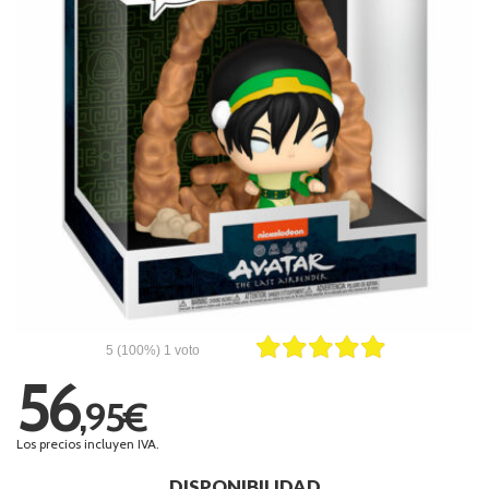
5
(100%)
1
voto
56
,95€
Los precios incluyen IVA.
DISPONIBILIDAD