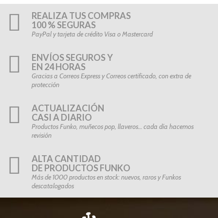
REALIZA TUS COMPRAS
100 % SEGURAS
PayPal y tarjeta de crédito Visa o Mastercard
ENVÍOS SEGUROS Y
EN 24 HORAS
Gracias a Correos Express y Correos certificado, con extra de
protección
ACTUALIZACIÓN
CASI A DIARIO
Productos Funko, muñecos pop, llaveros… cada día hacemos
revisión
ALTA CANTIDAD
DE PRODUCTOS FUNKO
Más de 1000 productos en stock: nuevos, raros y Funkos
descatalogados