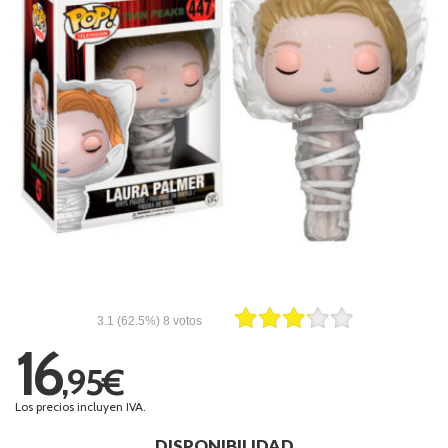
3.1
(62.5%)
8
votos
16
,95€
Los precios incluyen IVA.
DISPONIBILIDAD