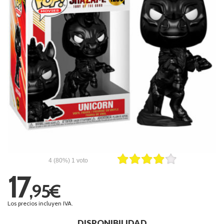
4
(80%)
1
voto
17
,95€
Los precios incluyen IVA.
DISPONIBILIDAD