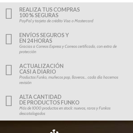
REALIZA TUS COMPRAS
100 % SEGURAS
PayPal y tarjeta de crédito Visa o Mastercard
ENVÍOS SEGUROS Y
EN 24 HORAS
Gracias a Correos Express y Correos certificado, con extra de
protección
ACTUALIZACIÓN
CASI A DIARIO
Productos Funko, muñecos pop, llaveros… cada día hacemos
revisión
ALTA CANTIDAD
DE PRODUCTOS FUNKO
Más de 1000 productos en stock: nuevos, raros y Funkos
descatalogados