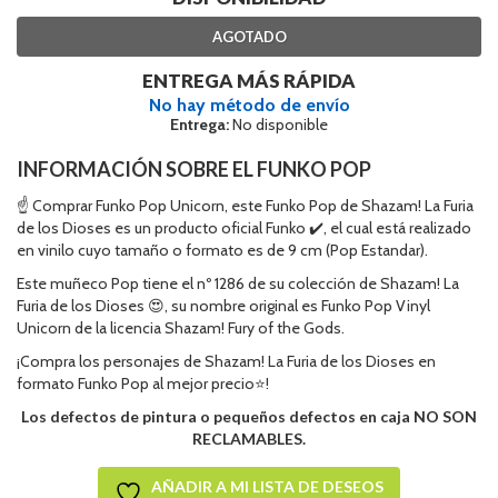
AGOTADO
ENTREGA MÁS RÁPIDA
No hay método de envío
Entrega:
No disponible
INFORMACIÓN SOBRE EL FUNKO POP
☝ Comprar Funko Pop Unicorn, este Funko Pop de Shazam! La Furia
de los Dioses es un producto oficial Funko ✔️, el cual está realizado
en vinilo cuyo tamaño o formato es de 9 cm (Pop Estandar).
Este muñeco Pop tiene el nº 1286 de su colección de Shazam! La
Furia de los Dioses 😍, su nombre original es Funko Pop Vinyl
Unicorn de la licencia Shazam! Fury of the Gods.
¡Compra los personajes de Shazam! La Furia de los Dioses en
formato Funko Pop al mejor precio⭐!
Los defectos de pintura o pequeños defectos en caja NO SON
RECLAMABLES.
AÑADIR A MI LISTA DE DESEOS