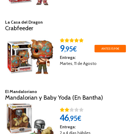
La Casa del Dragon
Crabfeeder
9
,95€
ANTES 15,95€
Entrega:
Martes, 11 de Agosto
El Mandaloriano
Mandalorian y Baby Yoda (En Bantha)
46
,95€
Entrega:
2 a 4 días hábiles