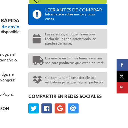
LEER ANTES DE COMPRAR
Información sobre envíos y otras
cosas
 RÁPIDA
 de envío
 disponible
Las reservas, aunque lleven una
fecha de llegada aproximada, se
pueden demorar.
 Endgame
Los envios en 24 h de lunes a viernes
o tamaño o
son para productos que están en
stock
 Endgame
Cuidamos al máximo detalle los
Avengers:
embalajes para que lleguen perfectos
o Pop al
COMPARTIR EN REDES SOCIALES
O SON