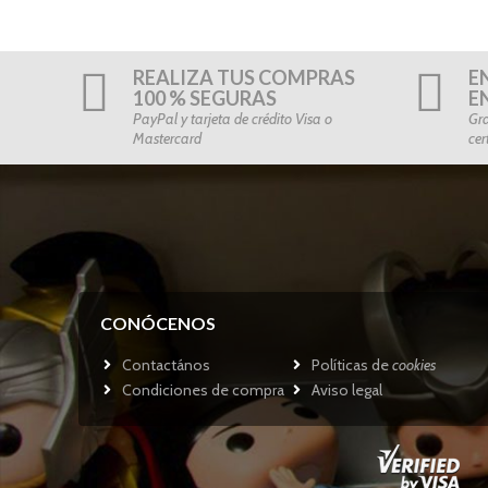
REALIZA TUS COMPRAS
E
100 % SEGURAS
E
PayPal y tarjeta de crédito Visa o
Gra
Mastercard
cer
CONÓCENOS
Contactános
Políticas de
cookies
Condiciones de compra
Aviso legal