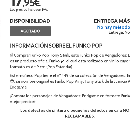
,95€
Los precios incluyen IVA.
DISPONIBILIDAD
ENTREGA MÁS
No hay método
AGOTADO
Entrega:
No
INFORMACIÓN SOBRE EL FUNKO POP
☝ Comprar Funko Pop Tony Stark, este Funko Pop de Vengadores:
es un producto oficial Funko ✔️, el cual está realizado en vinilo cuy
formato es de 9 cm (Pop Estandar).
Este muñeco Pop tiene el nº 449 de su colección de Vengadores:
😍, su nombre original es Funko Pop Vinyl Tony Stark de la licencia 
Endgame.
¡Compra los personajes de Vengadores: Endgame en formato Funk
mejor precio⭐!
Los defectos de pintura o pequeños defectos en caja N
RECLAMABLES.