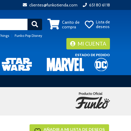
clientes@funkotienda.com
651 80 61 18
Lista de
Carrito de
deseos
compra
Things
|
Funko Pop Disney
MI CUENTA
ESTADO DE PEDIDO
AÑADIR A MI LISTA DE DESEOS