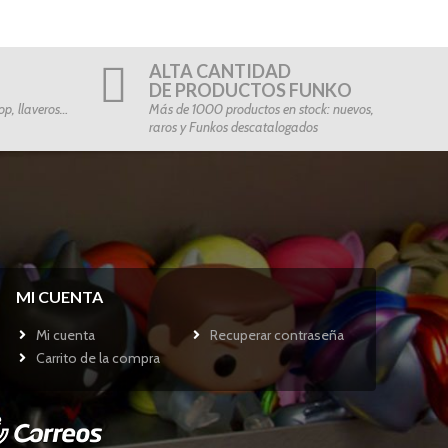
ALTA CANTIDAD
DE PRODUCTOS FUNKO
p, llaveros…
Más de 1000 productos en stock: nuevos,
raros y Funkos descatalogados
MI CUENTA
Mi cuenta
Recuperar contraseña
Carrito de la compra