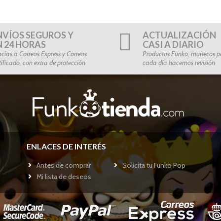
NVÍOS SEGUROS Y
ACTUALIZACIÓN
N 24 HORAS
CASI A DIARIO
cias a Correos Express y Correos
Productos Funko, muñecos po
tificado, con extra de protección
cada día hacemos revisión
ENLACES DE INTERÉS
Antes de comprar
Solicita tu Funko Pop
Mi lista de deseos