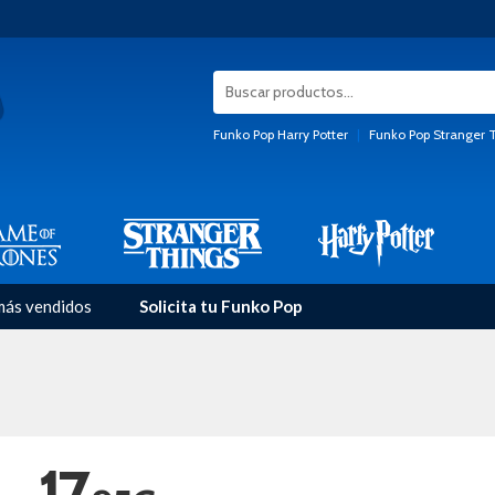
Funko Pop Harry Potter
|
Funko Pop Stranger 
más vendidos
Solicita tu Funko Pop
17