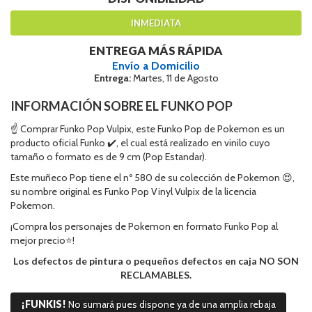
INMEDIATA
ENTREGA MÁS RÁPIDA
Envío a Domicilio
Entrega:
Martes, 11 de Agosto
INFORMACIÓN SOBRE EL FUNKO POP
☝ Comprar Funko Pop Vulpix, este Funko Pop de Pokemon es un
producto oficial Funko ✔️, el cual está realizado en vinilo cuyo
tamaño o formato es de 9 cm (Pop Estandar).
Este muñeco Pop tiene el nº 580 de su colección de Pokemon 😍,
su nombre original es Funko Pop Vinyl Vulpix de la licencia
Pokemon.
¡Compra los personajes de Pokemon en formato Funko Pop al
mejor precio⭐!
Los defectos de pintura o pequeños defectos en caja NO SON
RECLAMABLES.
¡FUNKIS!
No sumará pues dispone ya de una amplia rebaja