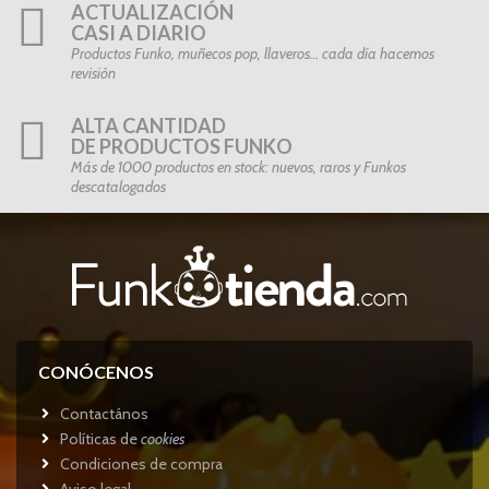
ACTUALIZACIÓN
CASI A DIARIO
Productos Funko, muñecos pop, llaveros… cada día hacemos
revisión
ALTA CANTIDAD
DE PRODUCTOS FUNKO
Más de 1000 productos en stock: nuevos, raros y Funkos
descatalogados
CONÓCENOS
Contactános
Políticas de
cookies
Condiciones de compra