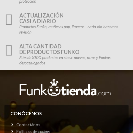
protección
ACTUALIZACIÓN
CASI A DIARIO
Productos Funko, muñecos pop, llaveros… cada día hacemos
revisión
ALTA CANTIDAD
DE PRODUCTOS FUNKO
Más de 1000 productos en stock: nuevos, raros y Funkos
descatalogados
CONÓCENOS
Contactános
Políticas de
cookies