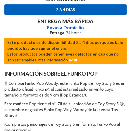
2 A 4 DÍAS
ENTREGA MÁS RÁPIDA
Envío a Domicilio
Entrega:
24 horas
Este producto es de disponibilidad 2 a 4 dias porque es bajo
pedido, hay que sumar el envio.
Estos productos pueden tener leves defectos en caja que no
son reclamables, mas información
aquí
INFORMACIÓN SOBRE EL FUNKO POP
☝ Comprar Funko Pop Woody, este Funko Pop de Toy Story 5 es un
producto oficial Funko ✔️, el cual está realizado en vinilo cuyo
tamaño o formato es de 9 cm (Pop Estandar).
Este muñeco Pop tiene el nº 1711 de su colección de Toy Story 5 😍,
su nombre original es Funko Pop Vinyl Woody de la licencia Toy
Story 5.
¡Compra los personajes de Toy Story 5 en formato Funko Pop al
mejor precio⭐!