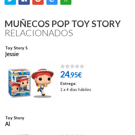
MUÑECOS POP TOY STORY
RELACIONADOS
Toy Story 5
Jessie
24
,95€
Entrega:
2 a 4 días hábiles
Toy Story
Al