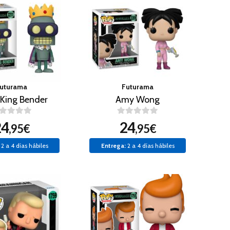
uturama
Futurama
 King Bender
Amy Wong
24
24
,95€
,95€
2 a 4 días hábiles
Entrega:
2 a 4 días hábiles