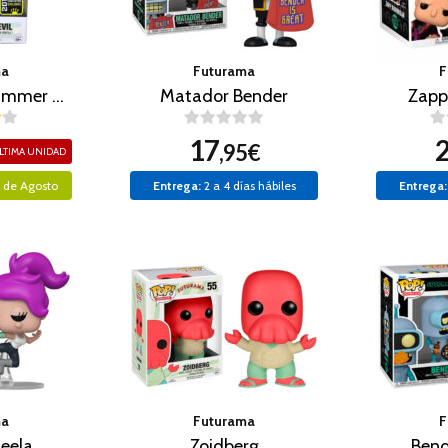
ma
Futurama
F
Robot Devil (Summer Convention 2015)
Matador Bender
Zapp
17
,95€
LTIMA UNIDAD
0 de Agosto
Entrega:
2 a 4 días hábiles
Entrega:
ma
Futurama
F
eela
Zoidberg
Bend