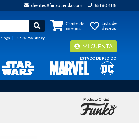
clientes@funkotienda.com
651 80 61 18
Lista de
Carrito de
deseos
compra
Things
|
Funko Pop Disney
MI CUENTA
ESTADO DE PEDIDO