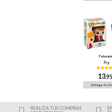
Futura
Fry
13
,9
Entrega:
No Dis
REALIZA TUS COMPRAS
E