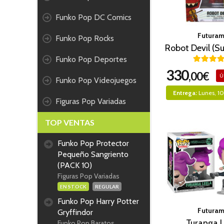
Funko Pop DC Comics
Futura
Funko Pop Rocks
Funko Pop Deportes
330
,00€
Ú
Funko Pop Videojuegos
Entrega:
Lunes, 1
Figuras Pop Variadas
TOP VENTAS
Funko Pop Protector
Pequeño Sangriento
(PACK 10)
Figuras Pop Variadas
EN STOCK
REGULAR
Funko Pop Harry Potter
Futura
Gryffindor
Turanga L
Funko Pop Baratos