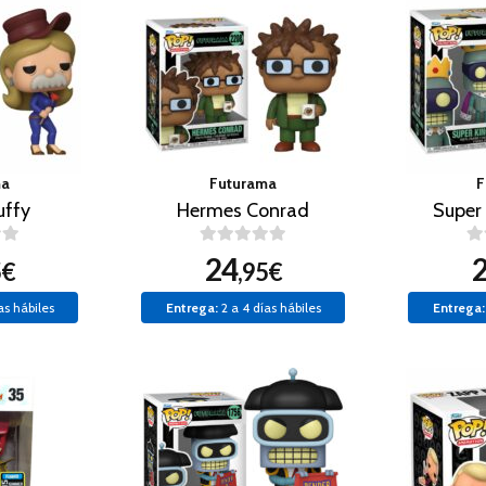
ma
Futurama
F
uffy
Hermes Conrad
Super
24
5€
,95€
as hábiles
Entrega:
2 a 4 días hábiles
Entrega: