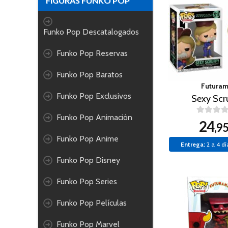
FIGURAS FUNKO POP
Funko Pop Descatalogados
Funko Pop Reservas
Funko Pop Baratos
Futura
Funko Pop Exclusivos
Sexy Scr
Funko Pop Animación
24
,9
Funko Pop Anime
Entrega:
2 a 4 dí
Funko Pop Disney
Funko Pop Series
Funko Pop Películas
Funko Pop Marvel