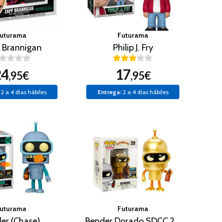
uturama
Futurama
 Brannigan
Philip J. Fry
24
17
,95€
,95€
2 a 4 días hábiles
Entrega:
2 a 4 días hábiles
uturama
Futurama
er (Chase)
Bender Dorado SDCC 2015