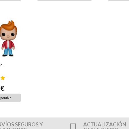
ma
5€
ponible
NVÍOS SEGUROS Y
ACTUALIZACIÓN