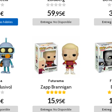
59
5€
,95€
as hábiles
Entrega:
No Disponible
Entreg
ma
Futurama
F
lusivo)
Zapp Brannigan
15
5€
,95€
ponible
Entrega:
No Disponible
Entreg