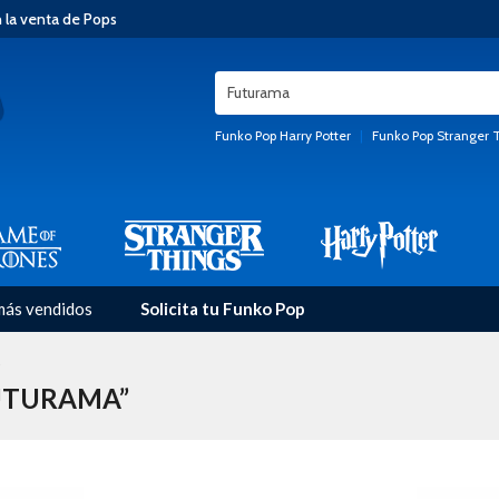
n la venta de Pops
Funko Pop Harry Potter
|
Funko Pop Stranger 
más vendidos
Solicita tu Funko Pop
”
FUTURAMA”