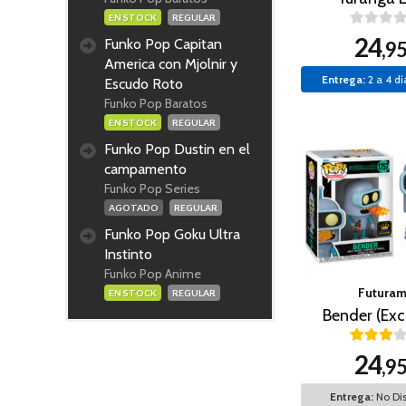
EN STOCK
REGULAR
24
Funko Pop Capitan
,9
America con Mjolnir y
Entrega:
2 a 4 dí
Escudo Roto
Funko Pop Baratos
EN STOCK
REGULAR
Funko Pop Dustin en el
campamento
Funko Pop Series
AGOTADO
REGULAR
Funko Pop Goku Ultra
Instinto
Funko Pop Anime
Futura
EN STOCK
REGULAR
Bender (Exc
24
,9
Entrega:
No Dis