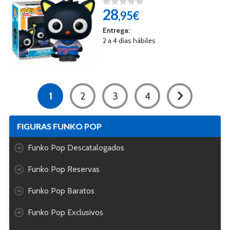
28
,95€
Entrega:
2 a 4 días hábiles
1
2
3
4
FIGURAS FUNKO POP
Funko Pop Descatalogados
Funko Pop Reservas
Funko Pop Baratos
Funko Pop Exclusivos