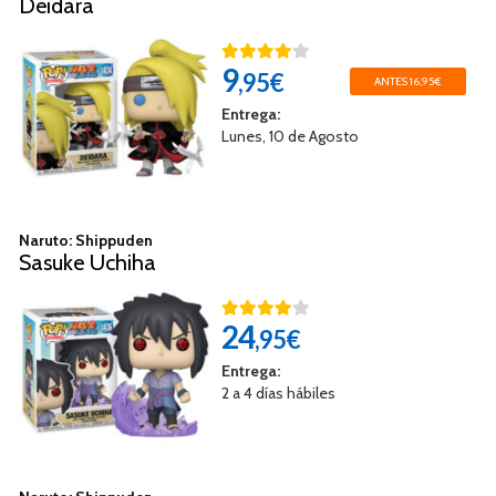
Deidara
9
,95€
ANTES 16,95€
Entrega:
Lunes, 10 de Agosto
Naruto: Shippuden
Sasuke Uchiha
24
,95€
Entrega:
2 a 4 días hábiles