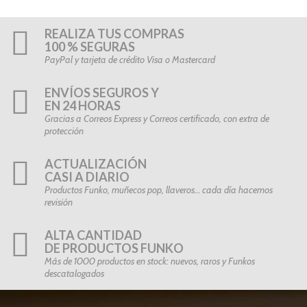
REALIZA TUS COMPRAS
100 % SEGURAS
PayPal y tarjeta de crédito Visa o Mastercard
ENVÍOS SEGUROS Y
EN 24 HORAS
Gracias a Correos Express y Correos certificado, con extra de
protección
ACTUALIZACIÓN
CASI A DIARIO
Productos Funko, muñecos pop, llaveros… cada día hacemos
revisión
ALTA CANTIDAD
DE PRODUCTOS FUNKO
Más de 1000 productos en stock: nuevos, raros y Funkos
descatalogados