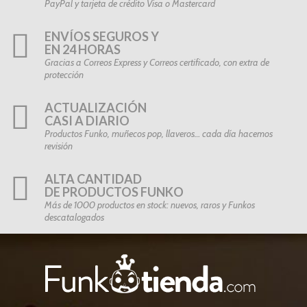
PayPal y tarjeta de crédito Visa o Mastercard
ENVÍOS SEGUROS Y
EN 24 HORAS
Gracias a Correos Express y Correos certificado, con extra de
protección
ACTUALIZACIÓN
CASI A DIARIO
Productos Funko, muñecos pop, llaveros… cada día hacemos
revisión
ALTA CANTIDAD
DE PRODUCTOS FUNKO
Más de 1000 productos en stock: nuevos, raros y Funkos
descatalogados