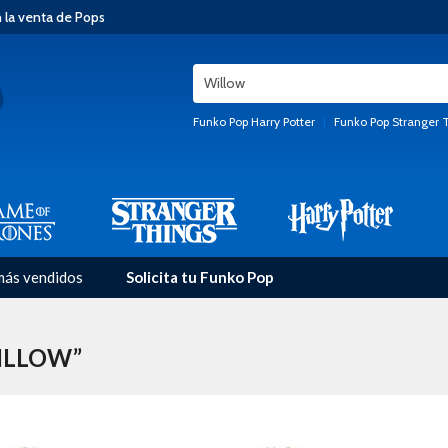
n la venta de Pops
Funko Pop Harry Potter
|
Funko Pop Stranger 
más vendidos
Solicita tu Funko Pop
ILLOW”