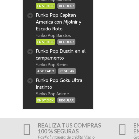
EN STOCK
REGULAR
Funko Pop Capitan
America con Mjolnir y
Escudo Roto
Funko Pop Baratos
EN STOCK
REGULAR
Funko Pop Dustin en el
campamento
Funko Pop Series
AGOTADO
REGULAR
Funko Pop Goku Ultra
Instinto
Funko Pop Anime
EN STOCK
REGULAR
REALIZA TUS COMPRAS
E
100 % SEGURAS
E
PayPal y tarjeta de crédito Visa o
Gra