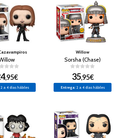
 Cazavampiros
Willow
Willow
Sorsha (Chase)
24
35
,95€
,95€
2 a 4 días hábiles
Entrega:
2 a 4 días hábiles