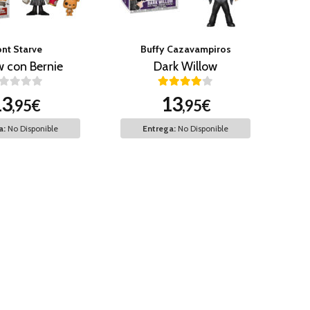
nt Starve
Buffy Cazavampiros
w con Bernie
Dark Willow
13
13
,95€
,95€
a:
No Disponible
Entrega:
No Disponible