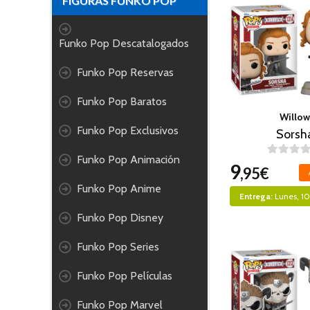
FIGURAS FUNKO POP
Funko Pop Descatalogados
Funko Pop Reservas
Funko Pop Baratos
Willow
Funko Pop Exclusivos
Sorsh
Funko Pop Animación
9
,95€
Funko Pop Anime
Entrega:
Lunes, 1
Funko Pop Disney
Funko Pop Series
Funko Pop Películas
Funko Pop Marvel