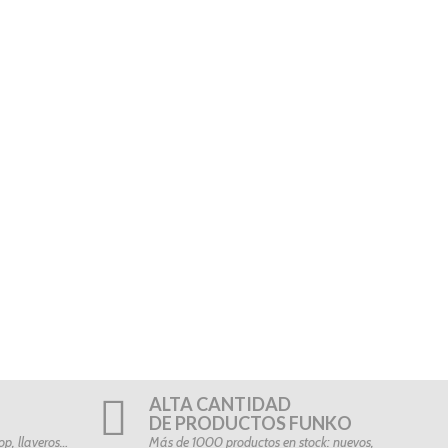
ALTA CANTIDAD
DE PRODUCTOS FUNKO
p, llaveros…
Más de 1000 productos en stock: nuevos,