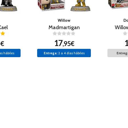
Willow
Do
Kael
Madmartigan
Willo
17
5€
,95€
as hábiles
Entrega:
2 a 4 días hábiles
Entreg