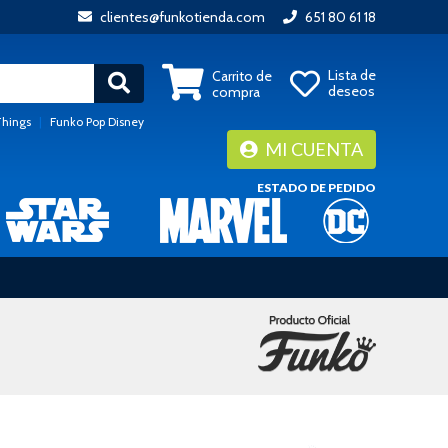
clientes@funkotienda.com
651 80 61 18
Lista de
Carrito de
deseos
compra
Things
|
Funko Pop Disney
MI CUENTA
ESTADO DE PEDIDO