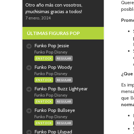
Quere
Otro año más con vosotros,
posibl
¡muchisimas gracias a todos!
7 enero, 2024
Promo
ÚLTIMAS FIGURAS POP
Funko Pop Jessie
Funko Pop Disney
EN STOCK
REGULAR
Funko Pop Woody
Funko Pop Disney
¿Que 
EN STOCK
REGULAR
Es imp
Funko Pop Buzz Lightyear
mensaj
Funko Pop Disney
que l
EN STOCK
REGULAR
norma
Funko Pop Bullseye
Funko Pop Disney
EN STOCK
REGULAR
Funko Pop Lilypad