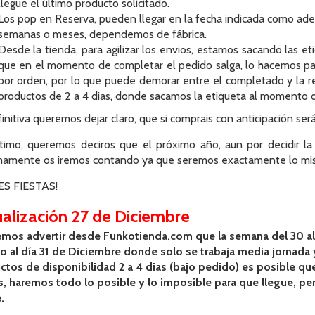
llegue el último producto solicitado.
Los pop en Reserva, pueden llegar en la fecha indicada como adel
semanas o meses, dependemos de fábrica.
Desde la tienda, para agilizar los envios, estamos sacando las e
que en el momento de completar el pedido salga, lo hacemos p
por orden, por lo que puede demorar entre el completado y la 
productos de 2 a 4 dias, donde sacamos la etiqueta al momento de
initiva queremos dejar claro, que si comprais con anticipación será
timo, queremos deciros que el próximo año, aun por decidir la 
mamente os iremos contando ya que seremos exactamente lo mism
ES FIESTAS!
alización 27 de Diciembre
mos advertir desde Funkotienda.com que la semana del 30 al 3
 al día 31 de Diciembre donde solo se trabaja media jornada y 
ctos de disponibilidad 2 a 4 dias (bajo pedido) es posible que
s, haremos todo lo posible y lo imposible para que llegue, pe
.