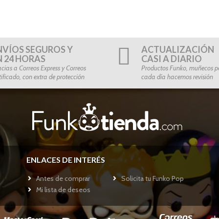
NVÍOS SEGUROS Y
ACTUALIZACIÓN
N 24 HORAS
CASI A DIARIO
cias a Correos Express y Correos
Productos Funko, muñecos po
tificado, con extra de protección
cada día hacemos revisión
ENLACES DE INTERÉS
Antes de comprar
Solicita tu Funko Pop
Mi lista de deseos