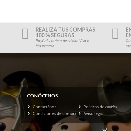
REALIZA TUS COMPRAS
E
100 % SEGURAS
E
PayPal y tarjeta de crédito Visa o
Gra
Mastercard
cer
CONÓCENOS
Contactános
Políticas de
cookies
Condiciones de compra
Aviso legal