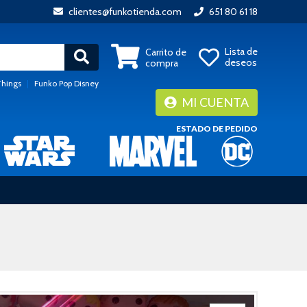
clientes@funkotienda.com
651 80 61 18
Lista de
Carrito de
deseos
compra
Things
|
Funko Pop Disney
MI CUENTA
ESTADO DE PEDIDO