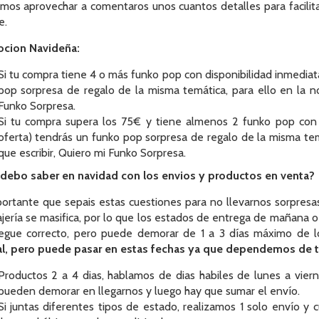
mos aprovechar a comentaros unos cuantos detalles para facilit
e.
cion Navideña:
Si tu compra tiene 4 o más funko pop con disponibilidad inmediat
pop sorpresa de regalo de la misma temática, para ello en la no
Funko Sorpresa.
Si tu compra supera los 75€ y tiene almenos 2 funko pop con d
oferta) tendrás un funko pop sorpresa de regalo de la misma tem
que escribir, Quiero mi Funko Sorpresa.
debo saber en navidad con los envios y productos en venta?
ortante que sepais estas cuestiones para no llevarnos sorpresa
ería se masifica, por lo que los estados de entrega de mañana o 2
legue correcto, pero puede demorar de 1 a 3 días máximo de 
l, pero puede pasar en estas fechas ya que dependemos de t
Productos 2 a 4 dias, hablamos de dias habiles de lunes a viern
pueden demorar en llegarnos y luego hay que sumar el envío.
Si juntas diferentes tipos de estado, realizamos 1 solo envío 