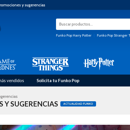
promociones y sugerencias
Funko Pop Harry Potter
|
Funko Pop Stranger 
más vendidos
Solicita tu Funko Pop
ugerencias
S Y SUGERENCIAS
ACTUALIDAD FUNKO