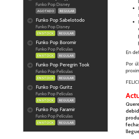
Funko Pop Disney
AGOTADO
REGULAR
Funko Pop Sabelotodo
Funko Pop Disney
EN STOCK
REGULAR
Funko Pop Boromir
Funko Pop Películas
En def
EN STOCK
REGULAR
Por úl
Funko Pop Peregrin Took
proxi
Funko Pop Películas
EN STOCK
REGULAR
FELIC
Funko Pop Guritz
Funko Pop Películas
Actu
EN STOCK
REGULAR
Quere
Funko Pop Faramir
debido
Funko Pop Películas
produ
EN STOCK
REGULAR
fecha
llegue