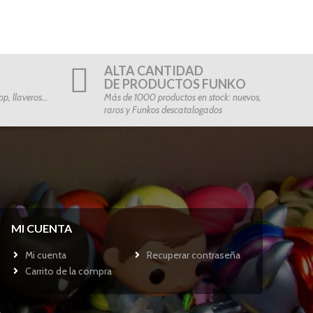
ALTA CANTIDAD
DE PRODUCTOS FUNKO
p, llaveros…
Más de 1000 productos en stock: nuevos,
raros y Funkos descatalogados
MI CUENTA
Mi cuenta
Recuperar contraseña
Carrito de la compra