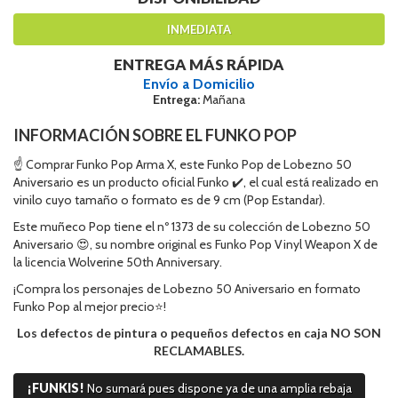
INMEDIATA
ENTREGA MÁS RÁPIDA
Envío a Domicilio
Entrega:
Mañana
INFORMACIÓN SOBRE EL FUNKO POP
☝ Comprar Funko Pop Arma X, este Funko Pop de Lobezno 50
Aniversario es un producto oficial Funko ✔️, el cual está realizado en
vinilo cuyo tamaño o formato es de 9 cm (Pop Estandar).
Este muñeco Pop tiene el nº 1373 de su colección de Lobezno 50
Aniversario 😍, su nombre original es Funko Pop Vinyl Weapon X de
la licencia Wolverine 50th Anniversary.
¡Compra los personajes de Lobezno 50 Aniversario en formato
Funko Pop al mejor precio⭐!
Los defectos de pintura o pequeños defectos en caja NO SON
RECLAMABLES.
¡FUNKIS!
No sumará pues dispone ya de una amplia rebaja