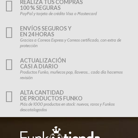
REALIZA TUS COMPRAS
100 % SEGURAS
PayPal y tarjeta de crédito Visa o Mastercard
ENVÍOS SEGUROS Y
EN 24 HORAS
Gracias a Correos Express y Correos certificado, con extra de
protección
ACTUALIZACIÓN
CASI A DIARIO
Productos Funko, muñecos pop, llaveros… cada día hacemos
revisión
ALTA CANTIDAD
DE PRODUCTOS FUNKO
Más de 1000 productos en stock: nuevos, raros y Funkos
descatalogados