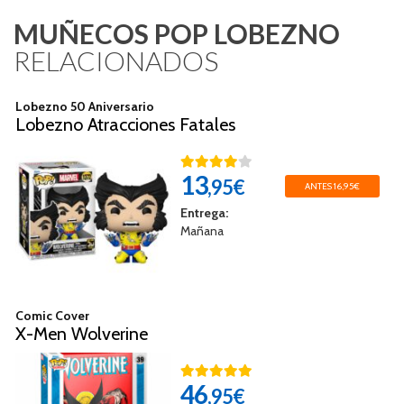
MUÑECOS POP LOBEZNO
RELACIONADOS
Lobezno 50 Aniversario
Lobezno Atracciones Fatales
13
,95€
ANTES 16,95€
Entrega:
Mañana
Comic Cover
X-Men Wolverine
46
,95€