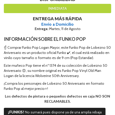
INMEDIATA
ENTREGA MÁS RÁPIDA
Envío a Domicilio
Entrega:
Martes, 11 de Agosto
INFORMACIÓN SOBRE EL FUNKO POP
☝ Comprar Funko Pop Logan Mayor, este Funko Pop de Lobezno 50
Aniversario es un producto oficial Funko ✔️, el cual está realizado en
vinilo cuyo tamaño o formato es de 9 cm (Pop Estandar).
Este muñeco Pop tiene el nº 1374 de su colección de Lobezno 50
Aniversario 😍, su nombre original es Funko Pop Vinyl Old Man
Logan de la licencia Wolverine 50th Anniversary.
¡Compra los personajes de Lobezno 50 Aniversario en formato
Funko Pop al mejor precio⭐!
Los defectos de pintura o pequeños defectos en caja NO SON
RECLAMABLES.
¡FUNKIS!
No sumará pues dispone ya de una amplia rebaja