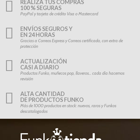
REALIZA TUS COMPRAS
100 % SEGURAS
PayPal y tarjeta de crédito Visa o Mastercard
ENVÍOS SEGUROS Y
EN 24 HORAS
Gracias a Correos Express y Correos certificado, con extra de
protección
ACTUALIZACIÓN
CASI A DIARIO
Productos Funko, muñecos pop, llaveros… cada día hacemos
revisión
ALTA CANTIDAD
DE PRODUCTOS FUNKO
Más de 1000 productos en stock: nuevos, raros y Funkos
descatalogados