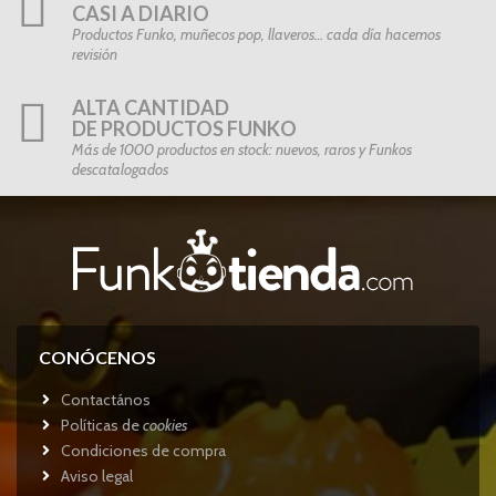
CASI A DIARIO
Productos Funko, muñecos pop, llaveros… cada día hacemos
revisión
ALTA CANTIDAD
DE PRODUCTOS FUNKO
Más de 1000 productos en stock: nuevos, raros y Funkos
descatalogados
CONÓCENOS
Contactános
Políticas de
cookies
Condiciones de compra
Aviso legal