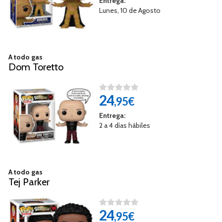
Entrega:
Lunes, 10 de Agosto
A todo gas
Dom Toretto
24
,95€
Entrega:
2 a 4 días hábiles
A todo gas
Tej Parker
24
,95€