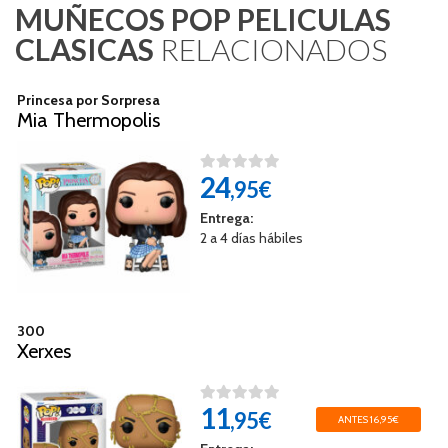
MUÑECOS POP PELICULAS
CLASICAS
RELACIONADOS
Princesa por Sorpresa
Mia Thermopolis
24
,95€
Entrega:
2 a 4 días hábiles
300
Xerxes
11
,95€
ANTES 16,95€