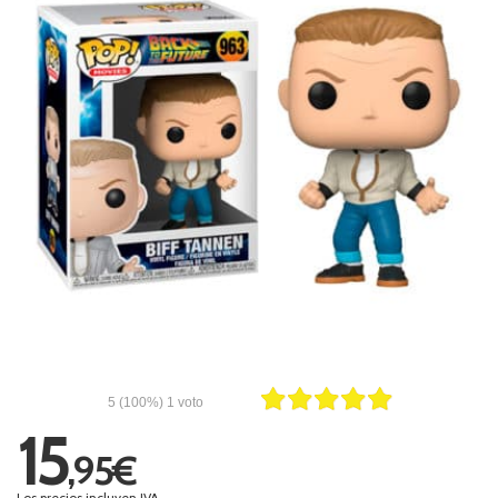
5
(100%)
1
voto
15
,95€
Los precios incluyen IVA.