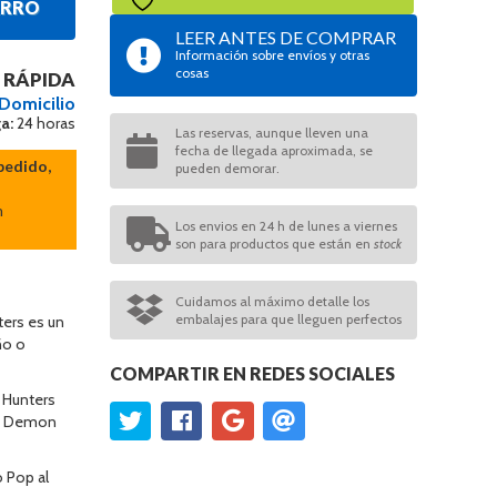
ARRO
LEER ANTES DE COMPRAR
Información sobre envíos y otras
cosas
 RÁPIDA
 Domicilio
a:
24 horas
Las reservas, aunque lleven una
fecha de llegada aproximada, se
pedido,
pueden demorar.
n
Los envios en 24 h de lunes a viernes
son para productos que están en
stock
Cuidamos al máximo detalle los
embalajes para que lleguen perfectos
ers es un
ño o
COMPARTIR EN REDES SOCIALES
 Hunters
pop Demon
 Pop al