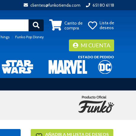
clientes@funkotienda.com
651 80 61 18
Lista de
Carrito de
deseos
compra
Things
|
Funko Pop Disney
MI CUENTA
ESTADO DE PEDIDO
AÑADIR A MI LISTA DE DESEOS