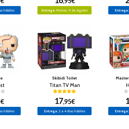
16
5€
,95€
as hábiles
Entrega:
Martes, 11 de Agosto
Entrega:
le
Skibidi Toilet
Master
st
Titan TV Man
17
5€
,95€
as hábiles
Entrega:
2 a 4 días hábiles
Entrega: