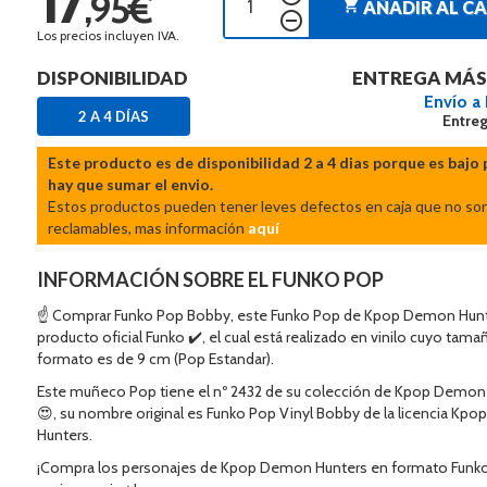
,95€
shopping_cart
AÑADIR AL C
remove_circle_outline
Los precios incluyen IVA.
DISPONIBILIDAD
ENTREGA MÁS
Envío a
2 A 4 DÍAS
Entreg
Este producto es de disponibilidad 2 a 4 dias porque es bajo 
hay que sumar el envio.
Estos productos pueden tener leves defectos en caja que no so
reclamables, mas información
aquí
INFORMACIÓN SOBRE EL FUNKO POP
☝ Comprar Funko Pop Bobby, este Funko Pop de Kpop Demon Hunt
producto oficial Funko ✔️, el cual está realizado en vinilo cuyo tama
formato es de 9 cm (Pop Estandar).
Este muñeco Pop tiene el nº 2432 de su colección de Kpop Demon
😍, su nombre original es Funko Pop Vinyl Bobby de la licencia K
Hunters.
¡Compra los personajes de Kpop Demon Hunters en formato Funko