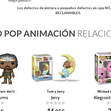
mejor precio⭐!
Los defectos de pintura o pequeños defectos en caja N
RECLAMABLES.
 POP ANIMACIÓN
RELACI
He-man y los Masters del Universo
Tom y Jerry
Wicked 
Arms
Jerry
Alegrosi