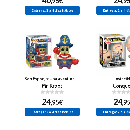
40
24
,95€
,9
Entrega:
2 a 4 días hábiles
Entrega:
2 a 4 dí
Bob Esponja: Una aventura pirata
Invincib
Mr. Krabs
Conque
24
24
,95€
,9
Entrega:
2 a 4 días hábiles
Entrega:
2 a 4 dí