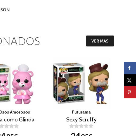
O SON
ONADOS
VER MÁS
Osos Amorosos
Futurama
ta como Glinda
Sexy Scruffy