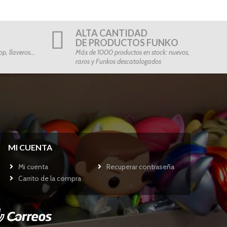
ALTA CANTIDAD
DE PRODUCTOS FUNKO
p, llaveros…
Más de 1000 productos en stock: nuevos,
raros y Funkos descatalogados
MI CUENTA
Mi cuenta
Recuperar contraseña
Carrito de la compra