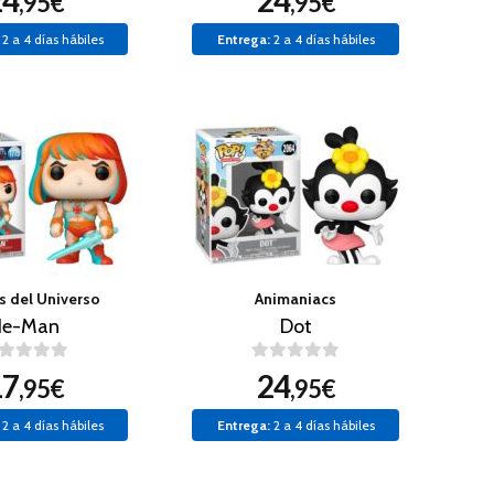
24
24
,95€
,95€
2 a 4 días hábiles
Entrega:
2 a 4 días hábiles
s del Universo
Animaniacs
He-Man
Dot
17
24
,95€
,95€
2 a 4 días hábiles
Entrega:
2 a 4 días hábiles