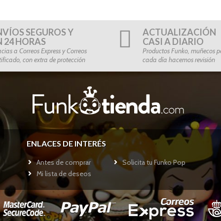
NVÍOS SEGUROS Y
ACTUALIZACIÓN
N 24 HORAS
CASI A DIARIO
cias a Correos Express y Correos
Productos Funko, muñecos po
tificado, con extra de protección
cada día hacemos revisión
ENLACES DE INTERÉS
Antes de comprar
Solicita tu Funko Pop
Mi lista de deseos