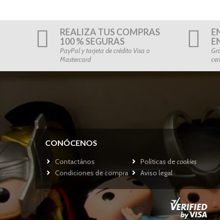
REALIZA TUS COMPRAS
E
100 % SEGURAS
E
PayPal y tarjeta de crédito Visa o
Gra
Mastercard
cer
CONÓCENOS
Contactános
Políticas de
cookies
Condiciones de compra
Aviso legal