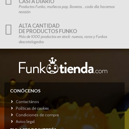
CASI A DIARIO
Productos Funko, muñecos pop, llaveros… cada día hacemos
revisión
ALTA CANTIDAD
DE PRODUCTOS FUNKO
Más de 1000 productos en stock: nuevos, raros y Funkos
descatalogados
CONÓCENOS
Contactános
Políticas de
cookies
Condiciones de compra
Aviso legal