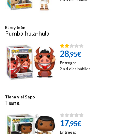
El rey león
Pumba hula-hula
28
,95€
Entrega:
2 a 4 días hábiles
Tiana y el Sapo
Tiana
17
,95€
Entrega: