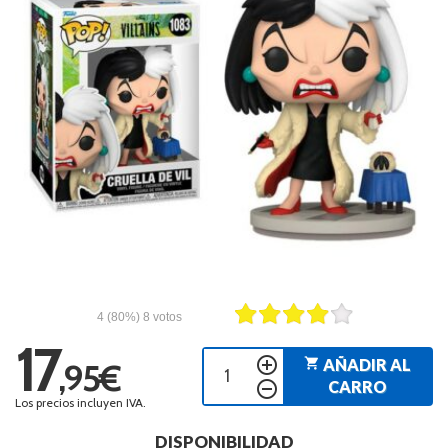
4
(80%)
8
votos
17
add_circle_outline
shopping_cart
AÑADIR AL
,95€
remove_circle_outline
CARRO
Los precios incluyen IVA.
DISPONIBILIDAD