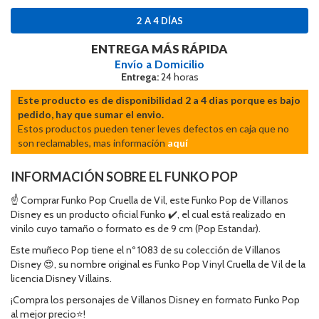
2 A 4 DÍAS
ENTREGA MÁS RÁPIDA
Envío a Domicilio
Entrega:
24 horas
Este producto es de disponibilidad 2 a 4 dias porque es bajo
pedido, hay que sumar el envio.
Estos productos pueden tener leves defectos en caja que no
son reclamables, mas información
aquí
INFORMACIÓN SOBRE EL FUNKO POP
☝ Comprar Funko Pop Cruella de Vil, este Funko Pop de Villanos
Disney es un producto oficial Funko ✔️, el cual está realizado en
vinilo cuyo tamaño o formato es de 9 cm (Pop Estandar).
Este muñeco Pop tiene el nº 1083 de su colección de Villanos
Disney 😍, su nombre original es Funko Pop Vinyl Cruella de Vil de la
licencia Disney Villains.
¡Compra los personajes de Villanos Disney en formato Funko Pop
al mejor precio⭐!