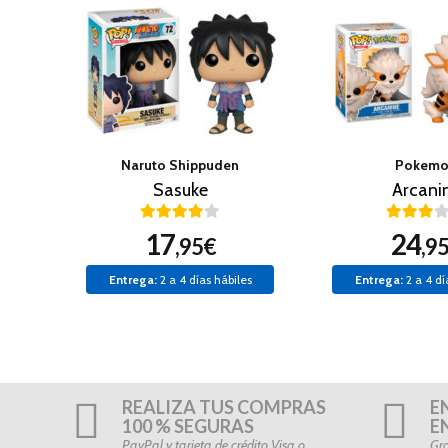
Naruto Shippuden
Pokem
Sasuke
Arcani
17
24
,95€
,9
Entrega:
2 a 4 días hábiles
Entrega:
2 a 4 dí
REALIZA TUS COMPRAS
E
100 % SEGURAS
E
PayPal y tarjeta de crédito Visa o
Gra