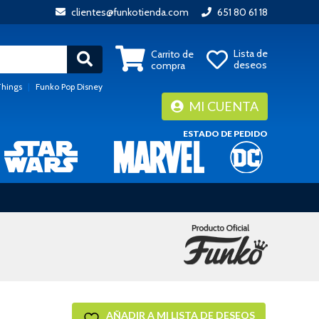
clientes@funkotienda.com
651 80 61 18
Lista de
Carrito de
deseos
compra
Things
|
Funko Pop Disney
MI CUENTA
ESTADO DE PEDIDO
AÑADIR A MI LISTA DE DESEOS