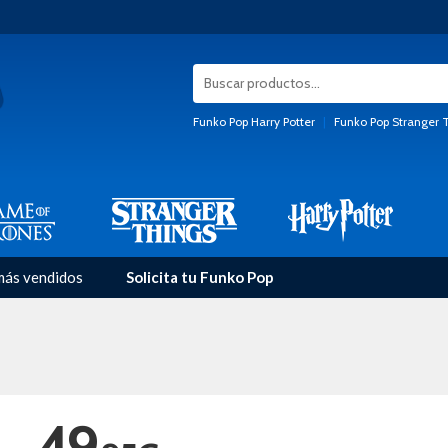
Funko Pop Harry Potter
|
Funko Pop Stranger 
más vendidos
Solicita tu Funko Pop
49