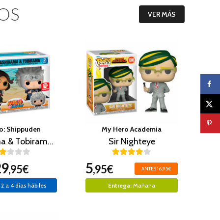
OS
VER MÁS
o: Shippuden
My Hero Academia
Hashirama & Tobirama (Exclusivo)
Sir Nighteye
29
5
,95€
,95€
ANTES 16,95€
2 a 4 días hábiles
Entrega:
Mañana