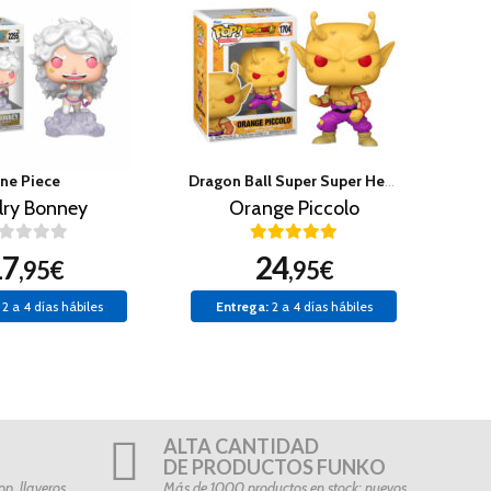
ne Piece
Dragon Ball Super Super Hero
lry Bonney
Orange Piccolo
17
24
,95€
,95€
2 a 4 días hábiles
Entrega:
2 a 4 días hábiles
ALTA CANTIDAD
DE PRODUCTOS FUNKO
p, llaveros…
Más de 1000 productos en stock: nuevos,