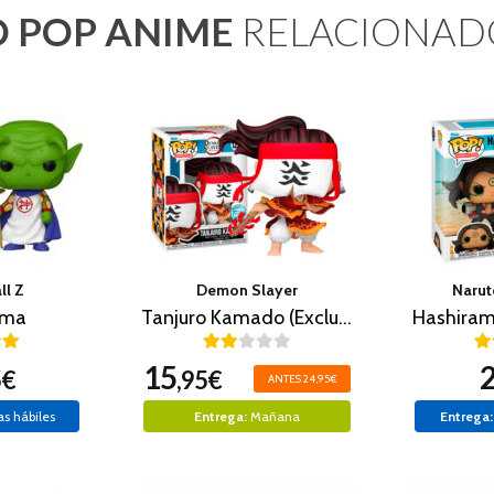
 POP ANIME
RELACIONAD
ll Z
Demon Slayer
Narut
ama
Tanjuro Kamado (Exclusivo)
15
5€
,95€
ANTES 24,95€
as hábiles
Entrega:
Mañana
Entrega: