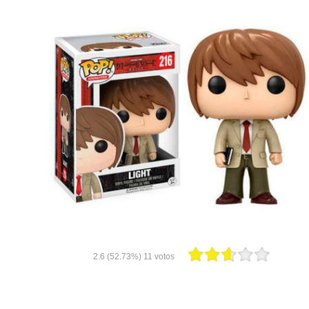
2.6
(52.73%)
11
votos