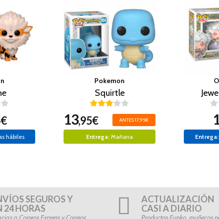
on
Pokemon
O
ne
Squirtle
Jewe
13
5€
,95€
ANTES 17,95€
as hábiles
Entrega:
Mañana
Entrega:
NVÍOS SEGUROS Y
ACTUALIZACIÓN
N 24 HORAS
CASI A DIARIO
cias a Correos Express y Correos
Productos Funko, muñecos po