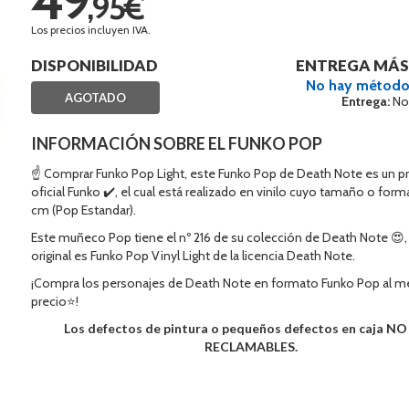
,95€
Los precios incluyen IVA.
DISPONIBILIDAD
ENTREGA MÁS
No hay método
AGOTADO
Entrega:
No
INFORMACIÓN SOBRE EL FUNKO POP
☝ Comprar Funko Pop Light, este Funko Pop de Death Note es un p
oficial Funko ✔️, el cual está realizado en vinilo cuyo tamaño o form
cm (Pop Estandar).
Este muñeco Pop tiene el nº 216 de su colección de Death Note 😍
original es Funko Pop Vinyl Light de la licencia Death Note.
¡Compra los personajes de Death Note en formato Funko Pop al m
precio⭐!
Los defectos de pintura o pequeños defectos en caja N
RECLAMABLES.