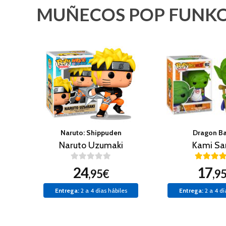
MUÑECOS POP FUNKO
Naruto: Shippuden
Dragon Ba
Naruto Uzumaki
Kami S
24
17
,95€
,9
Entrega:
2 a 4 días hábiles
Entrega:
2 a 4 dí