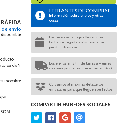
LEER ANTES DE COMPRAR
Información sobre envíos y otras
cosas
 RÁPIDA
 de envío
 disponible
Las reservas, aunque lleven una
fecha de llegada aproximada, se
pueden demorar.
roducto
Los envios en 24 h de lunes a viernes
ato es de 9
son para productos que están en
stock
, su nombre
Cuidamos al máximo detalle los
embalajes para que lleguen perfectos
ejor
COMPARTIR EN REDES SOCIALES
O SON