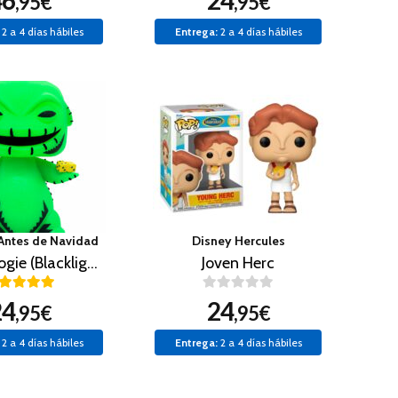
46
24
,95€
,95€
2 a 4 días hábiles
Entrega:
2 a 4 días hábiles
 Antes de Navidad
Disney Hercules
Oogie Boogie (Blacklight)
Joven Herc
24
24
,95€
,95€
2 a 4 días hábiles
Entrega:
2 a 4 días hábiles