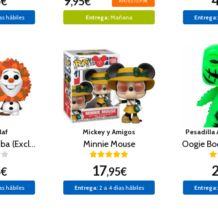
9
5€
,95€
ANTES 15,95€
as hábiles
Entrega:
Mañana
Entrega:
laf
Mickey y Amigos
Pesadilla
Olaf como Simba (Exclusivo)
Minnie Mouse
17
5€
,95€
as hábiles
Entrega:
2 a 4 días hábiles
Entrega: