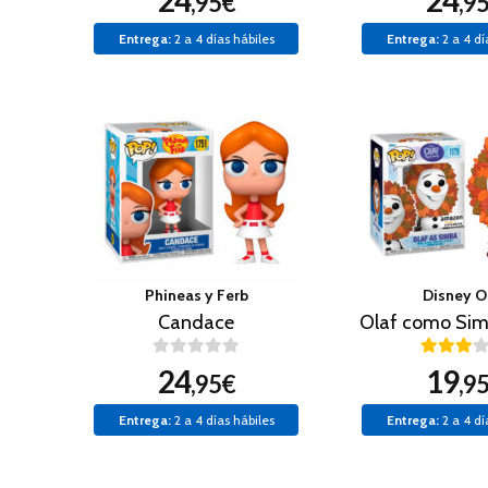
24
24
,95€
,9
Entrega:
2 a 4 días hábiles
Entrega:
2 a 4 dí
Phineas y Ferb
Disney O
Candace
24
19
,95€
,9
Entrega:
2 a 4 días hábiles
Entrega:
2 a 4 dí