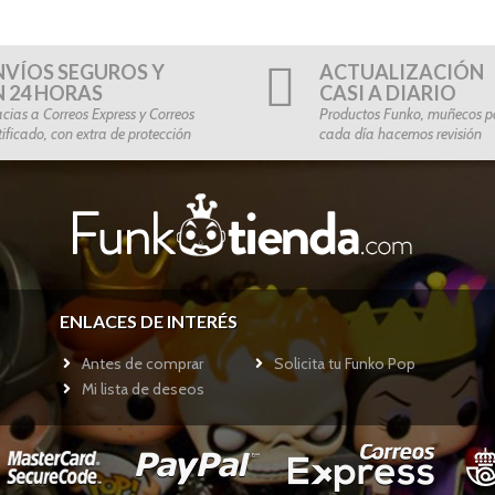
NVÍOS SEGUROS Y
ACTUALIZACIÓN
N 24 HORAS
CASI A DIARIO
cias a Correos Express y Correos
Productos Funko, muñecos po
tificado, con extra de protección
cada día hacemos revisión
ENLACES DE INTERÉS
Antes de comprar
Solicita tu Funko Pop
Mi lista de deseos