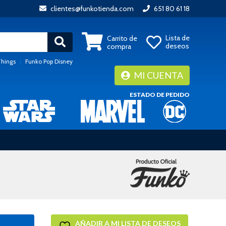
clientes@funkotienda.com
651 80 61 18
Lista de
Carrito de
deseos
compra
Things
|
Funko Pop Disney
MI CUENTA
ESTADO DE PEDIDO
AÑADIR A MI LISTA DE DESEOS