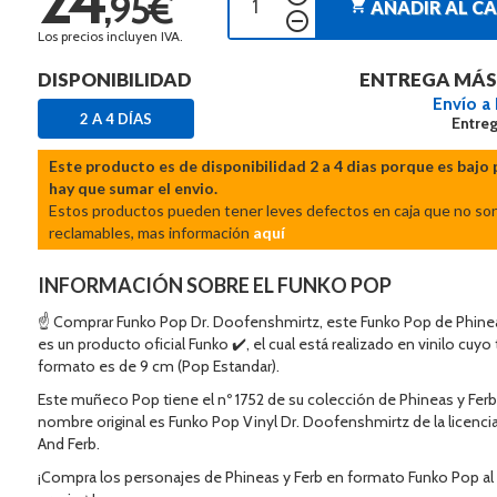
,95€
shopping_cart
AÑADIR AL C
remove_circle_outline
Los precios incluyen IVA.
DISPONIBILIDAD
ENTREGA MÁS
Envío a
2 A 4 DÍAS
Entreg
Este producto es de disponibilidad 2 a 4 dias porque es bajo 
hay que sumar el envio.
Estos productos pueden tener leves defectos en caja que no so
reclamables, mas información
aquí
INFORMACIÓN SOBRE EL FUNKO POP
☝ Comprar Funko Pop Dr. Doofenshmirtz, este Funko Pop de Phinea
es un producto oficial Funko ✔️, el cual está realizado en vinilo cuy
formato es de 9 cm (Pop Estandar).
Este muñeco Pop tiene el nº 1752 de su colección de Phineas y Ferb
nombre original es Funko Pop Vinyl Dr. Doofenshmirtz de la licenci
And Ferb.
¡Compra los personajes de Phineas y Ferb en formato Funko Pop al