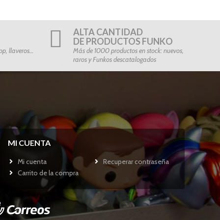
ALTA CANTIDAD
DE PRODUCTOS FUNKO
p, llaveros…
Más de 1000 productos en stock: nuevos,
raros y Funkos descatalogados
MI CUENTA
Mi cuenta
Recuperar contraseña
Carrito de la compra