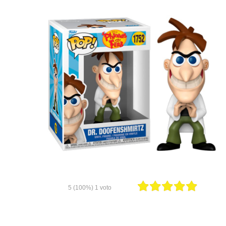
5
(100%)
1
voto