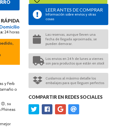
ARRO
LEER ANTES DE COMPRAR
Información sobre envíos y otras
cosas
 RÁPIDA
 Domicilio
a:
24 horas
Las reservas, aunque lleven una
fecha de llegada aproximada, se
pedido,
pueden demorar.
n
Los envios en 24 h de lunes a viernes
son para productos que están en
stock
Cuidamos al máximo detalle los
embalajes para que lleguen perfectos
s y Ferb
o tamaño o
COMPARTIR EN REDES SOCIALES
 😍, su
a Phineas
 mejor