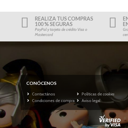
REALIZA TUS COMPRAS
E
100 % SEGURAS
E
PayPal y tarjeta de crédito Visa o
Gra
Mastercard
cer
CONÓCENOS
Contactános
Políticas de
cookies
Condiciones de compra
Aviso legal