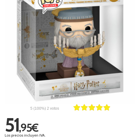
5
(100%)
2
votos
51
,95€
Los precios incluyen IVA.