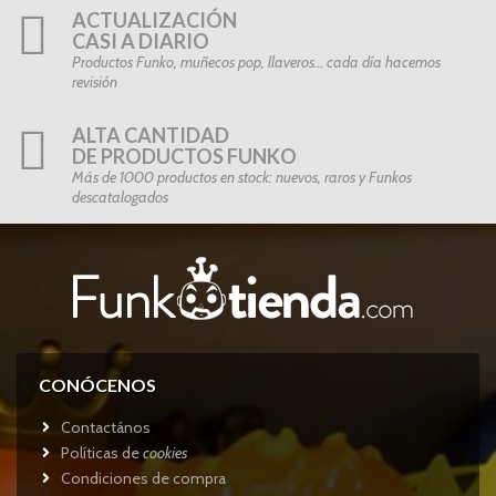
ACTUALIZACIÓN
CASI A DIARIO
Productos Funko, muñecos pop, llaveros… cada día hacemos
revisión
ALTA CANTIDAD
DE PRODUCTOS FUNKO
Más de 1000 productos en stock: nuevos, raros y Funkos
descatalogados
CONÓCENOS
Contactános
Políticas de
cookies
Condiciones de compra