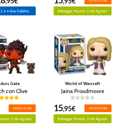
28
15
,95€
,95€
ANTES 17,95€
2 a 4 días hábiles
Entrega:
Martes, 11 de Agosto
ldurs Gate
World of Warcraft
ch con Clive
Jaina Proudmoore
15
,95€
ANTES 16,95€
ANTES 17,95€
artes, 11 de Agosto
Entrega:
Martes, 11 de Agosto