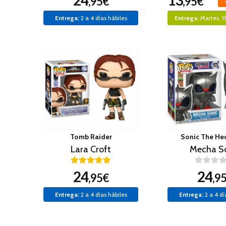
24
13
,95€
,95€
Entrega:
2 a 4 días hábiles
Entrega:
Martes, 1
Tomb Raider
Sonic The H
Lara Croft
Mecha S
24
24
,95€
,9
Entrega:
2 a 4 días hábiles
Entrega:
2 a 4 dí