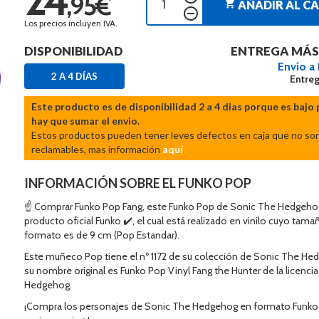
,95€
shopping_cart
AÑADIR AL C
remove_circle_outline
Los precios incluyen IVA.
DISPONIBILIDAD
ENTREGA MÁS
Envío a
2 A 4 DÍAS
Entreg
Este producto es de disponibilidad 2 a 4 dias porque es bajo 
hay que sumar el envio.
Estos productos pueden tener leves defectos en caja que no so
reclamables, mas información
aquí
INFORMACIÓN SOBRE EL FUNKO POP
☝ Comprar Funko Pop Fang, este Funko Pop de Sonic The Hedgeho
producto oficial Funko ✔️, el cual está realizado en vinilo cuyo tama
formato es de 9 cm (Pop Estandar).
Este muñeco Pop tiene el nº 1172 de su colección de Sonic The He
su nombre original es Funko Pop Vinyl Fang the Hunter de la licenci
Hedgehog.
¡Compra los personajes de Sonic The Hedgehog en formato Funko 