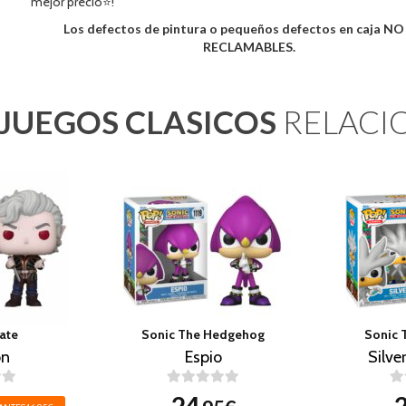
mejor precio⭐!
Los defectos de pintura o pequeños defectos en caja N
RECLAMABLES.
JUEGOS CLASICOS
RELACI
ate
Sonic The Hedgehog
Sonic 
on
Espio
Silve