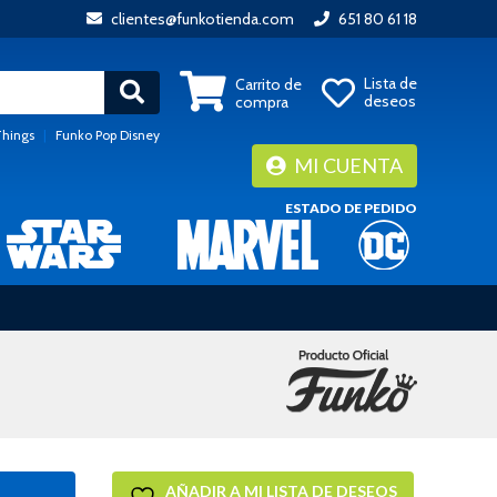
clientes@funkotienda.com
651 80 61 18
Lista de
Carrito de
deseos
compra
Things
|
Funko Pop Disney
MI CUENTA
ESTADO DE PEDIDO
AÑADIR A MI LISTA DE DESEOS