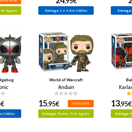
24
,95€
ANTES 16,95€
1 de Agosto
Entrega:
2 a 4 días hábiles
Entrega:
edgehog
World of Warcraft
Ba
onic
Anduin
Karla
15
13
5€
,95€
,95€
ANTES 17,95€
as hábiles
Entrega:
Martes, 11 de Agosto
Entrega:
M