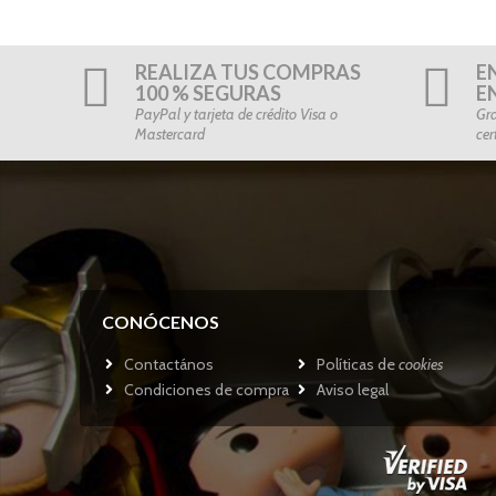
REALIZA TUS COMPRAS
E
100 % SEGURAS
E
PayPal y tarjeta de crédito Visa o
Gra
Mastercard
cer
CONÓCENOS
Contactános
Políticas de
cookies
Condiciones de compra
Aviso legal