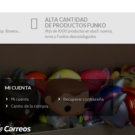
ALTA CANTIDAD
DE PRODUCTOS FUNKO
p, llaveros…
Más de 1000 productos en stock: nuevos,
raros y Funkos descatalogados
MI CUENTA
Mi cuenta
Recuperar contraseña
Carrito de la compra