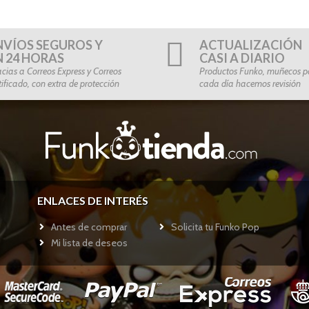
NVÍOS SEGUROS Y
ACTUALIZACIÓN
N 24 HORAS
CASI A DIARIO
cias a Correos Express y Correos
Productos Funko, muñecos po
tificado, con extra de protección
cada día hacemos revisión
ENLACES DE INTERÉS
Antes de comprar
Solicita tu Funko Pop
Mi lista de deseos