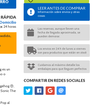
ARRO
LEER ANTES DE COMPRAR
Información sobre envíos y otras
cosas
 RÁPIDA
 Domicilio
a:
24 horas
Las reservas, aunque lleven una
fecha de llegada aproximada, se
pedido,
pueden demorar.
n
Los envios en 24 h de lunes a viernes
son para productos que están en
stock
Cuidamos al máximo detalle los
embalajes para que lleguen perfectos
g es un
ño o
COMPARTIR EN REDES SOCIALES
dgehog 😍,
a Sonic The
Pop al