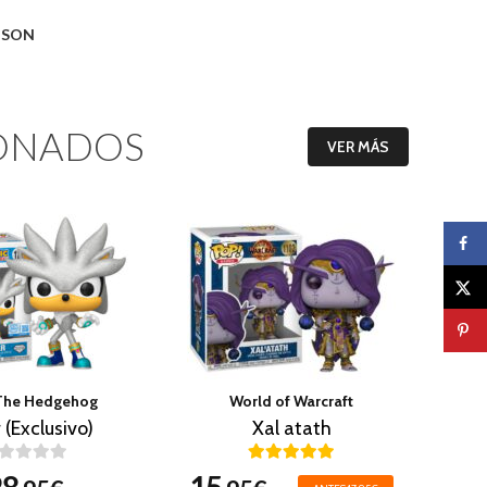
O SON
ONADOS
VER MÁS
The Hedgehog
World of Warcraft
r (Exclusivo)
Xal atath