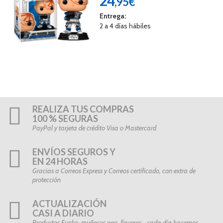
24
,95€
Entrega:
2 a 4 días hábiles
REALIZA TUS COMPRAS
100 % SEGURAS
PayPal y tarjeta de crédito Visa o Mastercard
ENVÍOS SEGUROS Y
EN 24 HORAS
Gracias a Correos Express y Correos certificado, con extra de
protección
ACTUALIZACIÓN
CASI A DIARIO
Productos Funko, muñecos pop, llaveros… cada día hacemos