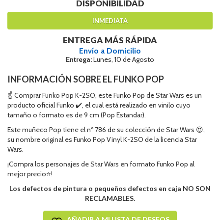
DISPONIBILIDAD
INMEDIATA
ENTREGA MÁS RÁPIDA
Envío a Domicilio
Entrega:
Lunes, 10 de Agosto
INFORMACIÓN SOBRE EL FUNKO POP
☝ Comprar Funko Pop K-2SO, este Funko Pop de Star Wars es un
producto oficial Funko ✔️, el cual está realizado en vinilo cuyo
tamaño o formato es de 9 cm (Pop Estandar).
Este muñeco Pop tiene el nº 786 de su colección de Star Wars 😍,
su nombre original es Funko Pop Vinyl K-2SO de la licencia Star
Wars.
¡Compra los personajes de Star Wars en formato Funko Pop al
mejor precio⭐!
Los defectos de pintura o pequeños defectos en caja NO SON
RECLAMABLES.
AÑADIR A MI LISTA DE DESEOS