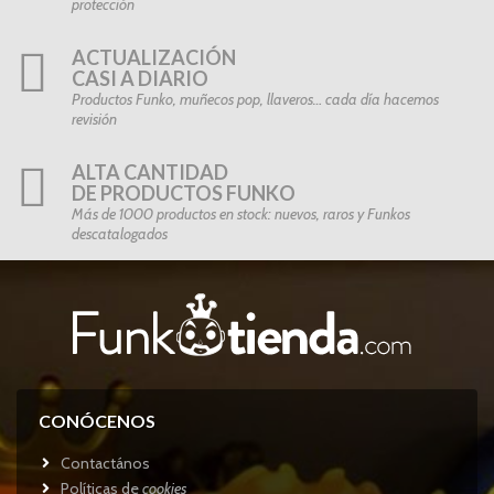
protección
ACTUALIZACIÓN
CASI A DIARIO
Productos Funko, muñecos pop, llaveros… cada día hacemos
revisión
ALTA CANTIDAD
DE PRODUCTOS FUNKO
Más de 1000 productos en stock: nuevos, raros y Funkos
descatalogados
CONÓCENOS
Contactános
Políticas de
cookies