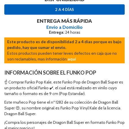
2 A 4 DÍAS
ENTREGA MÁS RÁPIDA
Envío a Domicilio
Entrega:
24 horas
Este producto es de disponibilidad 2 a 4 dias porque es bajo
pedido, hay que sumar el envio.
Estos productos pueden tener leves defectos en caja que no
son reclamables, mas información
aquí
INFORMACIÓN SOBRE EL FUNKO POP
☝ Comprar Funko Pop Kale, este Funko Pop de Dragon Ball Super es
un producto oficial Funko ✔️, el cual está realizado en vinilo cuyo
tamaño o formato es de 9 cm (Pop Estandar).
Este muñeco Pop tiene el nº 1282 de su colección de Dragon Ball
Super 😍, su nombre original es Funko Pop Vinyl Kale de la licencia
Dragon Ball Super.
¡Compra los personajes de Dragon Ball Super en formato Funko Pop
al mejor precio⭐!