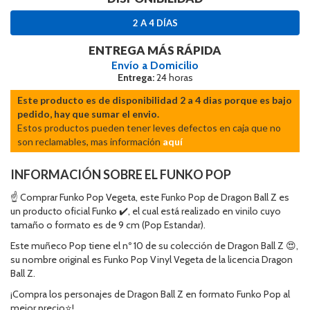
2 A 4 DÍAS
ENTREGA MÁS RÁPIDA
Envío a Domicilio
Entrega:
24 horas
Este producto es de disponibilidad 2 a 4 dias porque es bajo
pedido, hay que sumar el envio.
Estos productos pueden tener leves defectos en caja que no
son reclamables, mas información
aquí
INFORMACIÓN SOBRE EL FUNKO POP
☝ Comprar Funko Pop Vegeta, este Funko Pop de Dragon Ball Z es
un producto oficial Funko ✔️, el cual está realizado en vinilo cuyo
tamaño o formato es de 9 cm (Pop Estandar).
Este muñeco Pop tiene el nº 10 de su colección de Dragon Ball Z 😍,
su nombre original es Funko Pop Vinyl Vegeta de la licencia Dragon
Ball Z.
¡Compra los personajes de Dragon Ball Z en formato Funko Pop al
mejor precio⭐!