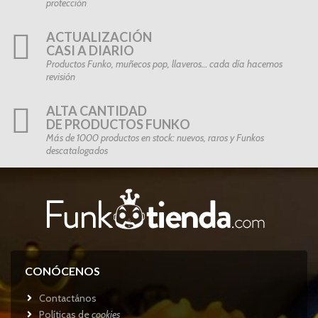
protección
ACTUALIZACIÓN
CASI A DIARIO
Productos Funko, muñecos pop, llaveros… cada día hacemos
revisión
ALTA CANTIDAD
DE PRODUCTOS FUNKO
Más de 1000 productos en stock: nuevos, raros y Funkos
descatalogados
CONÓCENOS
Contactános
Políticas de
cookies