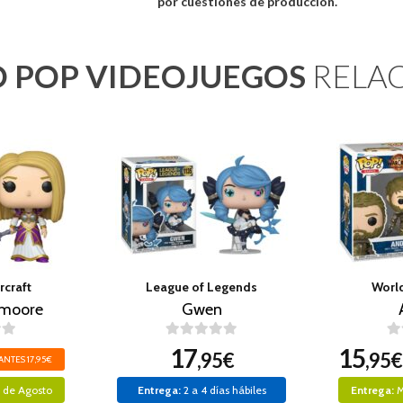
por cuestiones de produccion.
 POP VIDEOJUEGOS
RELA
rcraft
League of Legends
World
dmoore
Gwen
17
15
,95€
,95€
ANTES 17,95€
1 de Agosto
Entrega:
2 a 4 días hábiles
Entrega:
M