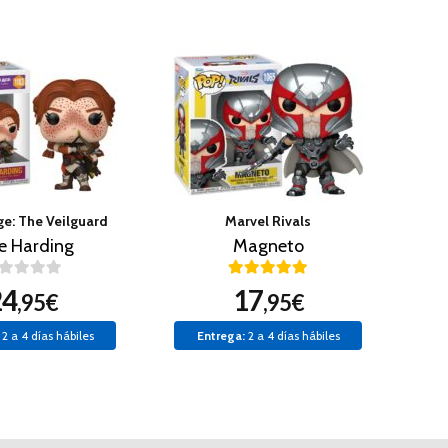
e: The Veilguard
Marvel Rivals
e Harding
Magneto
24
17
,95€
,95€
2 a 4 días hábiles
Entrega:
2 a 4 días hábiles