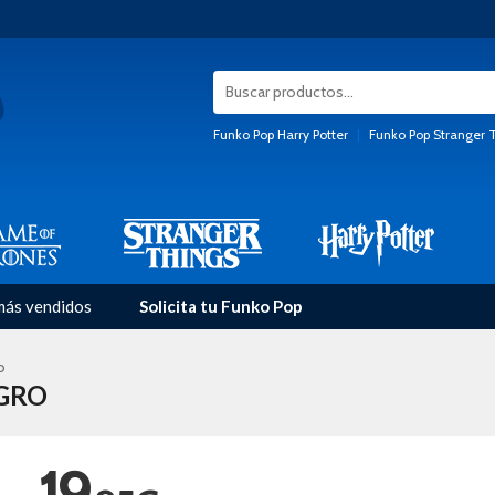
Funko Pop Harry Potter
|
Funko Pop Stranger 
más vendidos
Solicita tu Funko Pop
o
GRO
19