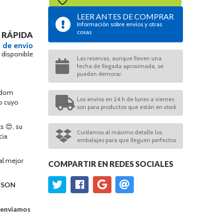
LEER ANTES DE COMPRAR
Información sobre envíos y otras
cosas
 RÁPIDA
 de envío
 disponible
Las reservas, aunque lleven una
fecha de llegada aproximada, se
pueden demorar.
ngdom
Los envios en 24 h de lunes a viernes
lo cuyo
son para productos que están en
stock
s 😍, su
Cuidamos al máximo detalle los
cia
embalajes para que lleguen perfectos
al mejor
COMPARTIR EN REDES SOCIALES
O SON
e enviamos