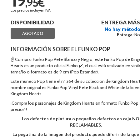
,95€
Los precios incluyen IVA.
DISPONIBILIDAD
ENTREGA MÁS
No hay método
AGOTADO
Entrega:
No
INFORMACIÓN SOBRE EL FUNKO POP
☝ Comprar Funko Pop Pete Blanco y Negro, este Funko Pop de Ki
Hearts es un producto oficial Funko ✔️, el cual está realizado en vini
tamaño o formato es de 9 cm (Pop Estandar).
Este muñeco Pop tiene el nº 264 de su colección de Kingdom Heart
nombre original es Funko Pop Vinyl Pete Black and White de la licen
Kingdom Hearts.
¡Compra los personajes de Kingdom Hearts en formato Funko Pop 
precio⭐!
Los defectos de pintura o pequeños defectos en caja N
RECLAMABLES.
La pegatina de la imagen del producto,puede diferir de la qu