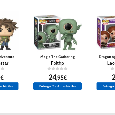
Adventure
Magic The Gathering
Dragon Ag
estar
Fblthp
Lac
24
5€
,95€
as hábiles
Entrega:
2 a 4 días hábiles
Entrega: