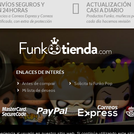
NVÍOS SEGUROS Y
ACTUALIZACIÓN
N 24 HORAS
CASI A DIARIO
cias a Correos Express y Correos
Productos Funko, muñecos po
tificado, con extra de protección
cada día hacemos revisión
ENLACES DE INTERÉS
Antes de comprar
Solicita tu Funko Pop
Mi lista de deseos
riencia al usuario en nuestro sitio web. Si continúa utilizando este si
Copyright © 2017
Funkotienda.com
- Todos los derechos reservados.