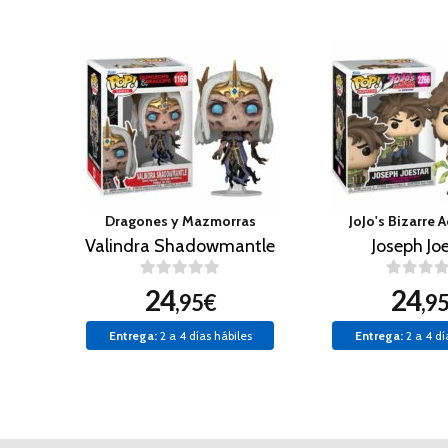
Dragones y Mazmorras
JoJo's Bizarre 
Valindra Shadowmantle
Joseph Jo
24
24
,95€
,9
Entrega:
2 a 4 días hábiles
Entrega:
2 a 4 dí