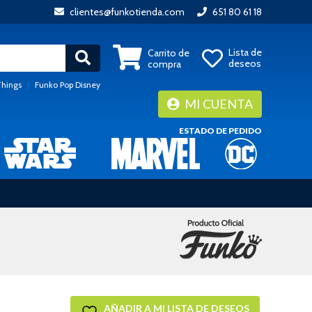
clientes@funkotienda.com
651 80 61 18
Lista de
Carrito de
deseos
compra
Things
|
Funko Pop Disney
MI CUENTA
ESTADO DE PEDIDO
AÑADIR A MI LISTA DE DESEOS