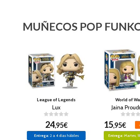
MUÑECOS POP FUNKO
League of Legends
World of Wa
Lux
Jaina Prou
24
15
,95€
,95€
Entrega:
2 a 4 días hábiles
Entrega:
Martes, 1