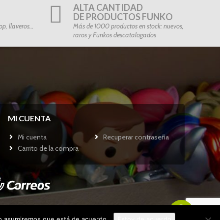
ALTA CANTIDAD
DE PRODUCTOS FUNKO
p, llaveros…
Más de 1000 productos en stock: nuevos,
raros y Funkos descatalogados
MI CUENTA
Mi cuenta
Recuperar contraseña
Carrito de la compra
tio asumiremos que está de acuerdo.
Estoy de acuerdo