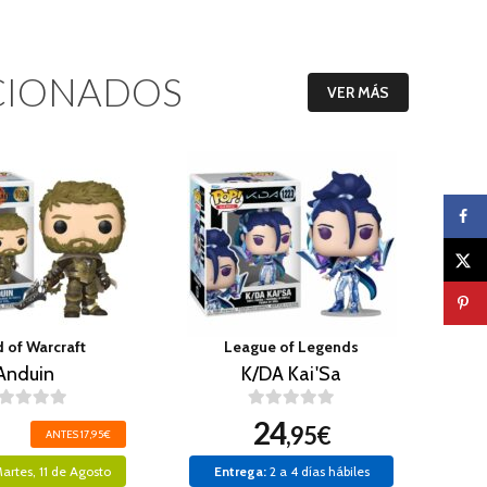
CIONADOS
VER MÁS
 of Warcraft
League of Legends
Anduin
K/DA Kai'Sa
24
,95€
ANTES 17,95€
artes, 11 de Agosto
Entrega:
2 a 4 días hábiles