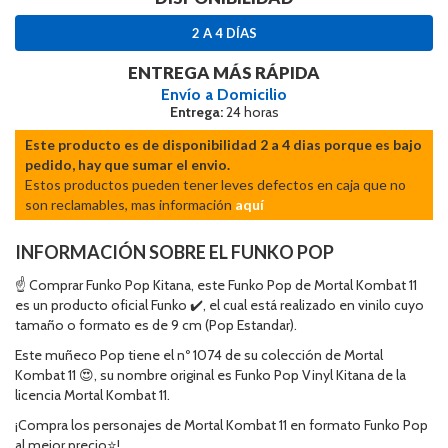
2 A 4 DÍAS
ENTREGA MÁS RÁPIDA
Envío a Domicilio
Entrega:
24 horas
Este producto es de disponibilidad 2 a 4 dias porque es bajo
pedido, hay que sumar el envio.
Estos productos pueden tener leves defectos en caja que no
son reclamables, mas información
aquí
INFORMACIÓN SOBRE EL FUNKO POP
☝ Comprar Funko Pop Kitana, este Funko Pop de Mortal Kombat 11
es un producto oficial Funko ✔️, el cual está realizado en vinilo cuyo
tamaño o formato es de 9 cm (Pop Estandar).
Este muñeco Pop tiene el nº 1074 de su colección de Mortal
Kombat 11 😍, su nombre original es Funko Pop Vinyl Kitana de la
licencia Mortal Kombat 11.
¡Compra los personajes de Mortal Kombat 11 en formato Funko Pop
al mejor precio⭐!