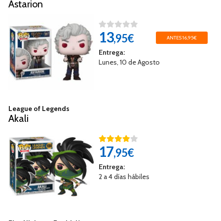
Astarion
13
,95€
ANTES 16,95€
Entrega:
Lunes, 10 de Agosto
League of Legends
Akali
17
,95€
Entrega:
2 a 4 días hábiles