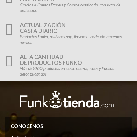
Gracias a Correos Express y Correos certificado, con extra de
protección
ACTUALIZACIÓN
CASI A DIARIO
Productos Funko, muñecos pop, llaveros… cada día hacemos
revisión
ALTA CANTIDAD
DE PRODUCTOS FUNKO
Más de 1000 productos en stock: nuevos, raros y Funkos
descatalogados
CONÓCENOS