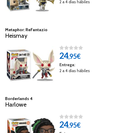
2 a 4 días hábiles
Metaphor: ReFantazio
Heismay
24
,95€
Entrega:
2 a 4 días hábiles
Borderlands 4
Harlowe
24
,95€