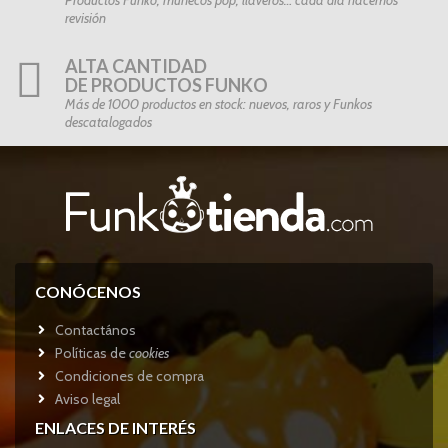
Productos Funko, muñecos pop, llaveros… cada día hacemos
revisión
ALTA CANTIDAD
DE PRODUCTOS FUNKO
Más de 1000 productos en stock: nuevos, raros y Funkos
descatalogados
CONÓCENOS
Contactános
Políticas de
cookies
Condiciones de compra
Aviso legal
ENLACES DE INTERÉS