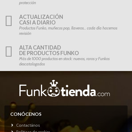
protección
ACTUALIZACIÓN
CASI A DIARIO
Productos Funko, muñecos pop, llaveros… cada día hacemos
revisión
ALTA CANTIDAD
DE PRODUCTOS FUNKO
Más de 1000 productos en stock: nuevos, raros y Funkos
descatalogados
CONÓCENOS
Contactános