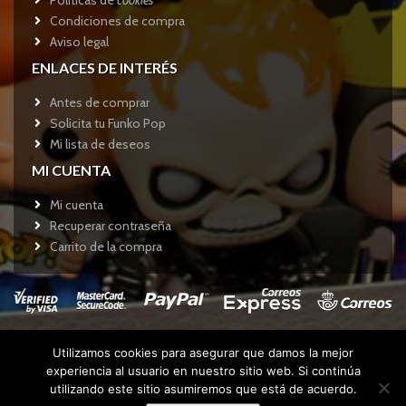
Políticas de
cookies
Condiciones de compra
Aviso legal
ENLACES DE INTERÉS
Antes de comprar
Solicita tu Funko Pop
Mi lista de deseos
MI CUENTA
Mi cuenta
Recuperar contraseña
Carrito de la compra
Utilizamos cookies para asegurar que damos la mejor
Copyright © 2017
Funkotienda.com
- Todos los derechos
experiencia al usuario en nuestro sitio web. Si continúa
reservados.
utilizando este sitio asumiremos que está de acuerdo.