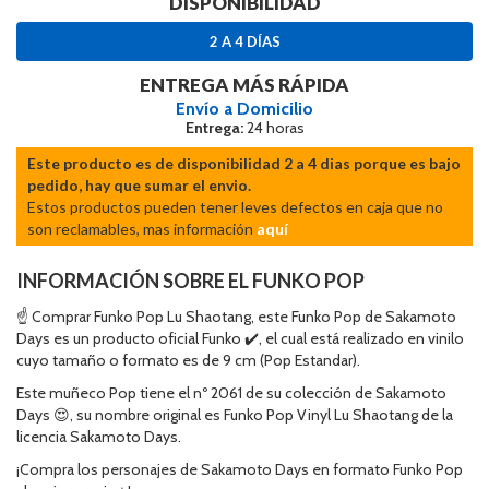
DISPONIBILIDAD
2 A 4 DÍAS
ENTREGA MÁS RÁPIDA
Envío a Domicilio
Entrega:
24 horas
Este producto es de disponibilidad 2 a 4 dias porque es bajo
pedido, hay que sumar el envio.
Estos productos pueden tener leves defectos en caja que no
son reclamables, mas información
aquí
INFORMACIÓN SOBRE EL FUNKO POP
☝ Comprar Funko Pop Lu Shaotang, este Funko Pop de Sakamoto
Days es un producto oficial Funko ✔️, el cual está realizado en vinilo
cuyo tamaño o formato es de 9 cm (Pop Estandar).
Este muñeco Pop tiene el nº 2061 de su colección de Sakamoto
Days 😍, su nombre original es Funko Pop Vinyl Lu Shaotang de la
licencia Sakamoto Days.
¡Compra los personajes de Sakamoto Days en formato Funko Pop