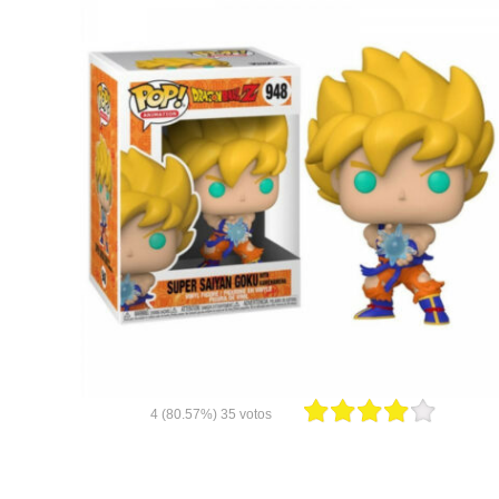
4
(80.57%)
35
votos