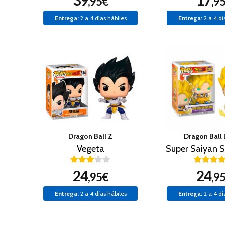
39
17
,95€
,9
Entrega:
2 a 4 días hábiles
Entrega:
2 a 4 dí
Dragon Ball Z
Dragon Ball
Vegeta
24
24
,95€
,9
Entrega:
2 a 4 días hábiles
Entrega:
2 a 4 dí