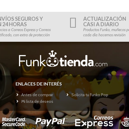
NVÍOS SEGUROS Y
ACTUALIZACIÓN
N 24 HORAS
CASI A DIARIO
cias a Correos Express y Correos
Productos Funko, muñecos po
tificado, con extra de protección
cada día hacemos revisión
ENLACES DE INTERÉS
Antes de comprar
Solicita tu Funko Pop
Mi lista de deseos