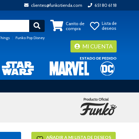
clientes@funkotienda.com
651 80 61 18
Lista de
Carrito de
deseos
compra
Things
|
Funko Pop Disney
MI CUENTA
ESTADO DE PEDIDO
AÑADIR A MI LISTA DE DESEOS