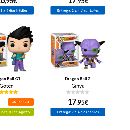
26
17
,95€
,95€
2 a 4 días hábiles
Entrega:
2 a 4 días hábiles
gon Ball GT
Dragon Ball Z
Goten
Ginyu
17
,95€
ANTES 16,95€
unes, 10 de Agosto
Entrega:
2 a 4 días hábiles