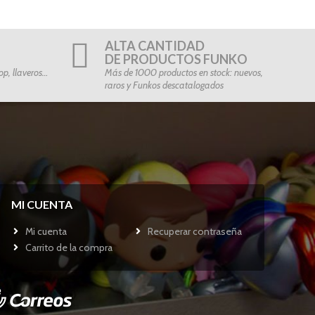
ALTA CANTIDAD
DE PRODUCTOS FUNKO
p, llaveros…
Más de 1000 productos en stock: nuevos,
raros y Funkos descatalogados
MI CUENTA
Mi cuenta
Recuperar contraseña
Carrito de la compra