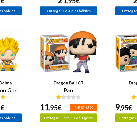
21
5€
,95€
as hábiles
Entrega:
2 a 4 días hábiles
Entrega:
 Daima
Dragon Ball GT
Dra
Super Saiyan Son Goku Mini
Pan
11
9
5€
,95€
,95€
ANTES 16,95€
as hábiles
Entrega:
Lunes, 10 de Agosto
Entrega:
L