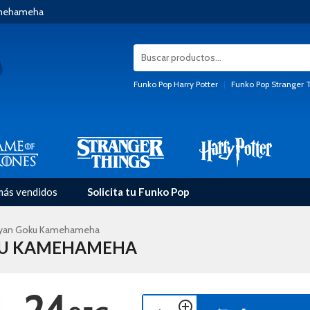
amehameha
Funko Pop Harry Potter
|
Funko Pop Stranger 
más vendidos
Solicita tu Funko Pop
aiyan Goku Kamehameha
OKU KAMEHAMEHA
24
add_circle_outline