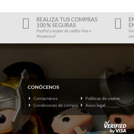
REALIZA TUS COMPRAS
E
100 % SEGURAS
E
PayPal y tarjeta de crédito Visa o
Gra
Mastercard
cer
CONÓCENOS
Contactános
Políticas de
cookies
Condiciones de compra
Aviso legal