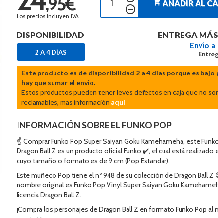
,95€
shopping_cart
AÑADIR AL C
remove_circle_outline
Los precios incluyen IVA.
DISPONIBILIDAD
ENTREGA MÁS
Envío a
2 A 4 DÍAS
Entreg
Este producto es de disponibilidad 2 a 4 dias porque es bajo 
hay que sumar el envio.
Estos productos pueden tener leves defectos en caja que no so
reclamables, mas información
aquí
INFORMACIÓN SOBRE EL FUNKO POP
☝ Comprar Funko Pop Super Saiyan Goku Kamehameha, este Funk
Dragon Ball Z es un producto oficial Funko ✔️, el cual está realizado e
cuyo tamaño o formato es de 9 cm (Pop Estandar).
Este muñeco Pop tiene el nº 948 de su colección de Dragon Ball Z 
nombre original es Funko Pop Vinyl Super Saiyan Goku Kamehameh
licencia Dragon Ball Z.
¡Compra los personajes de Dragon Ball Z en formato Funko Pop al 