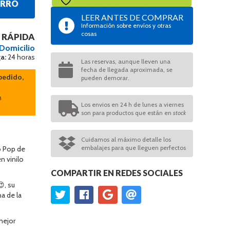
ARRO
LEER ANTES DE COMPRAR
Información sobre envíos y otras
cosas
 RÁPIDA
 Domicilio
a:
24 horas
Las reservas, aunque lleven una
fecha de llegada aproximada, se
pedido,
pueden demorar.
n
Los envios en 24 h de lunes a viernes
son para productos que están en
stock
Cuidamos al máximo detalle los
embalajes para que lleguen perfectos
o Pop de
n vinilo
COMPARTIR EN REDES SOCIALES
, su
a de la
mejor