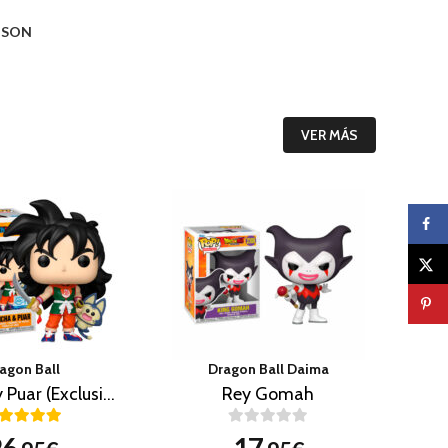
O SON
VER MÁS
agon Ball
Dragon Ball Daima
Yamcha y Puar (Exclusivo)
Rey Gomah