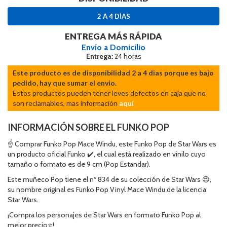
2 A 4 DÍAS
ENTREGA MÁS RÁPIDA
Envío a Domicilio
Entrega:
24 horas
Este producto es de disponibilidad 2 a 4 dias porque es bajo
pedido, hay que sumar el envio.
Estos productos pueden tener leves defectos en caja que no
son reclamables, mas información
aquí
INFORMACIÓN SOBRE EL FUNKO POP
☝ Comprar Funko Pop Mace Windu, este Funko Pop de Star Wars es
un producto oficial Funko ✔️, el cual está realizado en vinilo cuyo
tamaño o formato es de 9 cm (Pop Estandar).
Este muñeco Pop tiene el nº 834 de su colección de Star Wars 😍,
su nombre original es Funko Pop Vinyl Mace Windu de la licencia
Star Wars.
¡Compra los personajes de Star Wars en formato Funko Pop al
mejor precio⭐!