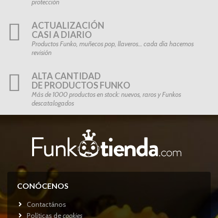
protección
ACTUALIZACIÓN
CASI A DIARIO
Productos Funko, muñecos pop, llaveros… cada día hacemos
revisión
ALTA CANTIDAD
DE PRODUCTOS FUNKO
Más de 1000 productos en stock: nuevos, raros y Funkos
descatalogados
CONÓCENOS
Contactános
Políticas de
cookies