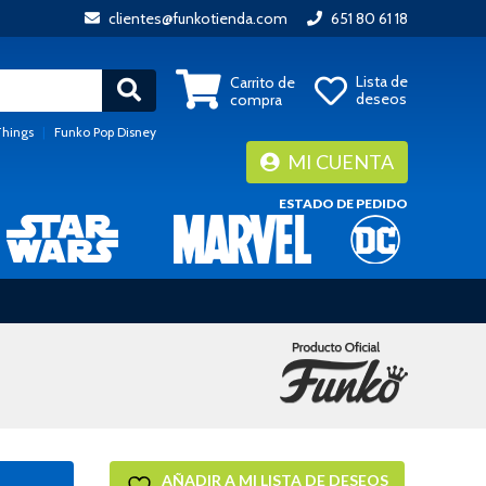
clientes@funkotienda.com
651 80 61 18
Lista de
Carrito de
deseos
compra
Things
|
Funko Pop Disney
MI CUENTA
ESTADO DE PEDIDO
AÑADIR A MI LISTA DE DESEOS