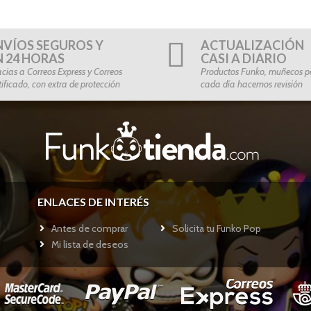
NVÍOS SEGUROS Y
ACTUALIZACIÓN
N 24 HORAS
CASI A DIARIO
cias a Correos Express y Correos
Productos Funko, muñecos po
tificado, con extra de protección
cada día hacemos revisión
ENLACES DE INTERÉS
Antes de comprar
Solicita tu Funko Pop
Mi lista de deseos