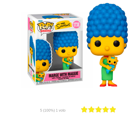
5
(100%)
1
voto