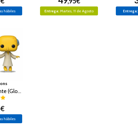
49
5€
,95€
as hábiles
Entrega:
Martes, 11 de Agosto
Entrega:
sons
Mr. Bruns Brillante (Glow in the Dark)
5€
as hábiles