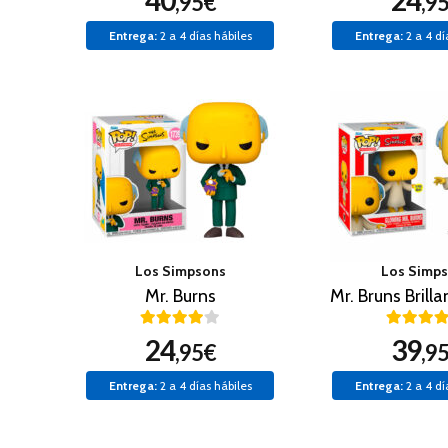
40
24
,95€
,9
Entrega:
2 a 4 días hábiles
Entrega:
2 a 4 dí
Los Simpsons
Los Simp
Mr. Burns
24
39
,95€
,9
Entrega:
2 a 4 días hábiles
Entrega:
2 a 4 dí