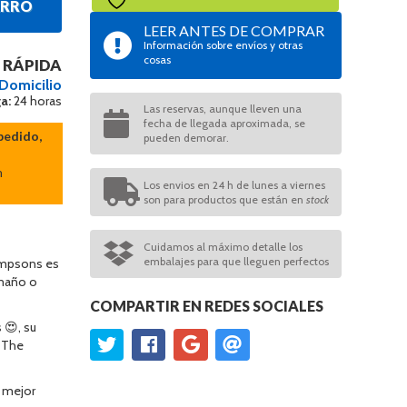
ARRO
LEER ANTES DE COMPRAR
Información sobre envíos y otras
cosas
 RÁPIDA
 Domicilio
a:
24 horas
Las reservas, aunque lleven una
fecha de llegada aproximada, se
pedido,
pueden demorar.
n
Los envios en 24 h de lunes a viernes
son para productos que están en
stock
Cuidamos al máximo detalle los
embalajes para que lleguen perfectos
impsons es
amaño o
COMPARTIR EN REDES SOCIALES
 😍, su
a The
 mejor