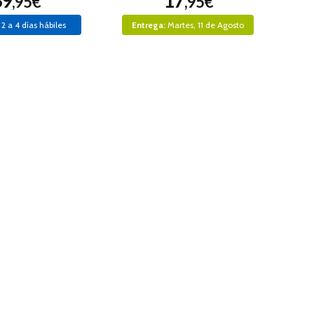
39
17
,95€
,95€
2 a 4 días hábiles
Entrega:
Martes, 11 de Agosto