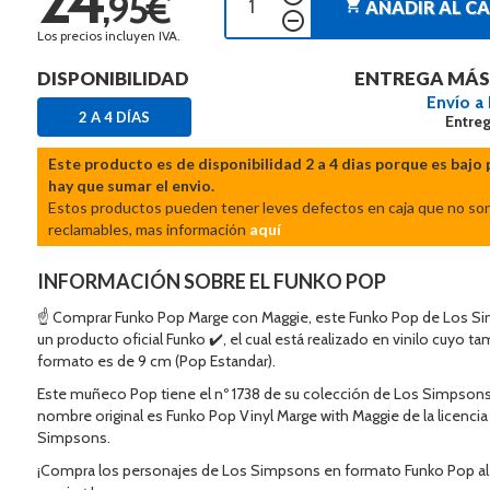
,95€
shopping_cart
AÑADIR AL C
remove_circle_outline
Los precios incluyen IVA.
DISPONIBILIDAD
ENTREGA MÁS
Envío a
2 A 4 DÍAS
Entreg
Este producto es de disponibilidad 2 a 4 dias porque es bajo 
hay que sumar el envio.
Estos productos pueden tener leves defectos en caja que no so
reclamables, mas información
aquí
INFORMACIÓN SOBRE EL FUNKO POP
☝ Comprar Funko Pop Marge con Maggie, este Funko Pop de Los S
un producto oficial Funko ✔️, el cual está realizado en vinilo cuyo t
formato es de 9 cm (Pop Estandar).
Este muñeco Pop tiene el nº 1738 de su colección de Los Simpsons
nombre original es Funko Pop Vinyl Marge with Maggie de la licenci
Simpsons.
¡Compra los personajes de Los Simpsons en formato Funko Pop al