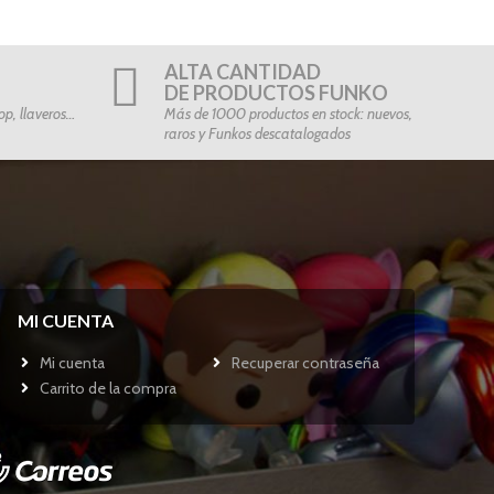
ALTA CANTIDAD
DE PRODUCTOS FUNKO
p, llaveros…
Más de 1000 productos en stock: nuevos,
raros y Funkos descatalogados
MI CUENTA
Mi cuenta
Recuperar contraseña
Carrito de la compra