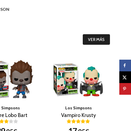
O SON
VER MÁS
 Simpsons
Los Simpsons
e Lobo Bart
Vampiro Krusty