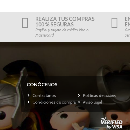
REALIZA TUS COMPRAS
E
100 % SEGURAS
E
PayPal y tarjeta de crédito Visa o
Gra
Mastercard
cer
CONÓCENOS
Contactános
Políticas de
cookies
Condiciones de compra
Aviso legal