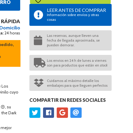
ARRO
LEER ANTES DE COMPRAR
Información sobre envíos y otras
cosas
 RÁPIDA
 Domicilio
a:
24 horas
Las reservas, aunque lleven una
fecha de llegada aproximada, se
pedido,
pueden demorar.
n
Los envios en 24 h de lunes a viernes
son para productos que están en
stock
Cuidamos al máximo detalle los
embalajes para que lleguen perfectos
e Los
vinilo cuyo
COMPARTIR EN REDES SOCIALES
😍, su
 the Dark
 mejor