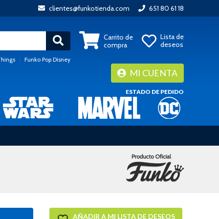
clientes@funkotienda.com
651 80 61 18
Lista de
Carrito de
deseos
compra
Things
|
Funko Pop Disney
MI CUENTA
ESTADO DE PEDIDO
AÑADIR A MI LISTA DE DESEOS