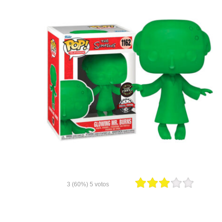
3
(60%)
5
votos