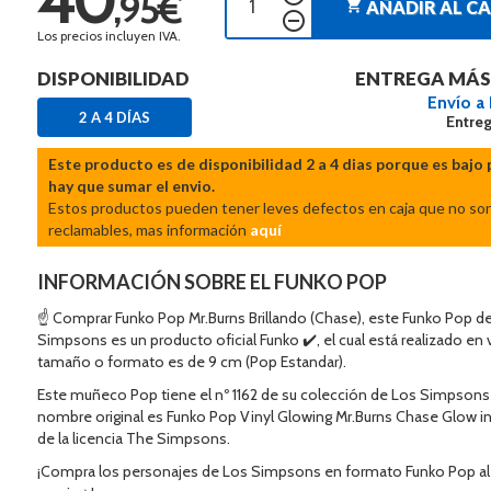
,95€
shopping_cart
AÑADIR AL C
remove_circle_outline
Los precios incluyen IVA.
DISPONIBILIDAD
ENTREGA MÁS
Envío a
2 A 4 DÍAS
Entreg
Este producto es de disponibilidad 2 a 4 dias porque es bajo 
hay que sumar el envio.
Estos productos pueden tener leves defectos en caja que no so
reclamables, mas información
aquí
INFORMACIÓN SOBRE EL FUNKO POP
☝ Comprar Funko Pop Mr.Burns Brillando (Chase), este Funko Pop d
Simpsons es un producto oficial Funko ✔️, el cual está realizado en 
tamaño o formato es de 9 cm (Pop Estandar).
Este muñeco Pop tiene el nº 1162 de su colección de Los Simpsons 
nombre original es Funko Pop Vinyl Glowing Mr.Burns Chase Glow in
de la licencia The Simpsons.
¡Compra los personajes de Los Simpsons en formato Funko Pop al