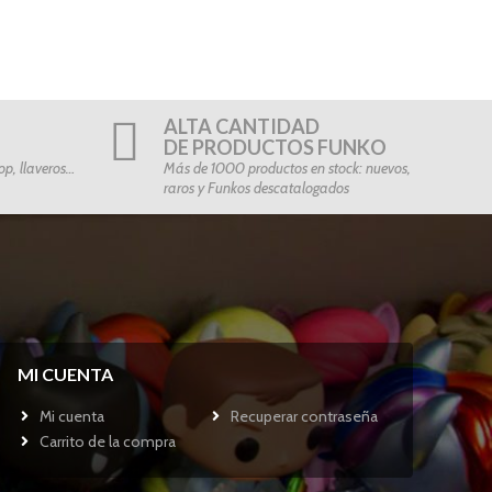
ALTA CANTIDAD
DE PRODUCTOS FUNKO
p, llaveros…
Más de 1000 productos en stock: nuevos,
raros y Funkos descatalogados
MI CUENTA
Mi cuenta
Recuperar contraseña
Carrito de la compra