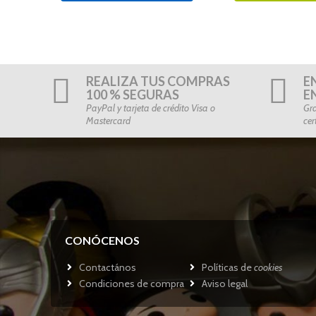
REALIZA TUS COMPRAS
E
100 % SEGURAS
E
PayPal y tarjeta de crédito Visa o
Gra
Mastercard
cer
CONÓCENOS
Contactános
Políticas de
cookies
Condiciones de compra
Aviso legal