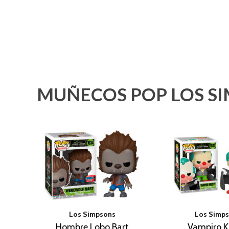
MUÑECOS POP LOS S
Los Simpsons
Los Simp
Hombre Lobo Bart
Vampiro K