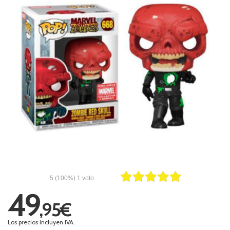
5
(100%)
1
voto
49
,95€
Los precios incluyen IVA.