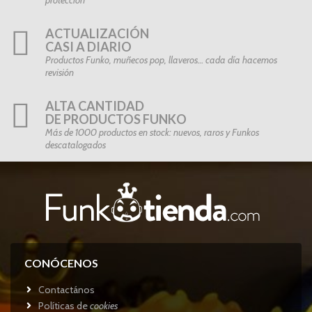
protección
ACTUALIZACIÓN
CASI A DIARIO
Productos Funko, muñecos pop, llaveros… cada día hacemos
revisión
ALTA CANTIDAD
DE PRODUCTOS FUNKO
Más de 1000 productos en stock: nuevos, raros y Funkos
descatalogados
CONÓCENOS
Contactános
Políticas de
cookies