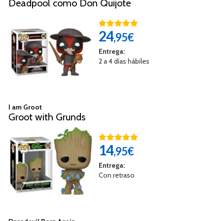
Deadpool como Don Quijote
24
,95€
Entrega:
2 a 4 días hábiles
I am Groot
Groot with Grunds
14
,95€
Entrega:
Con retraso