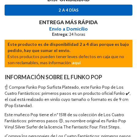
2 A 4 DÍAS
ENTREGA MÁS RÁPIDA
Envío a Domicilio
Entrega:
24 horas
Este producto es de disponibilidad 2 a 4 dias porque es bajo
pedido, hay que sumar el envio.
Estos productos pueden tener leves defectos en caja que no
son reclamables, mas información
aquí
INFORMACIÓN SOBRE EL FUNKO POP
☝ Comprar Funko Pop Surfista Plateado, este Funko Pop de Los
Cuatro Fantásticos: primeros pasos es un producto oficial Funko ✔️,
el cual está realizado en vinilo cuyo tamaño o formato es de 9 cm
(Pop Estandar).
Este muñeco Pop tiene el nº 1518 de su colección de Los Cuatro
Fantásticos: primeros pasos 😍, su nombre original es Funko Pop
Vinyl Silver Surfer de la licencia The Fantastic Four: First Steps.
¡Compra los personajes de Los Cuatro Fantásticos: primeros pasos