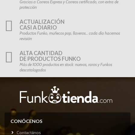
Gracias a Correos Express y Correos certificado, con extra de
protección
ACTUALIZACIÓN
CASI A DIARIO
Productos Funko, muñecos pop, llaveros… cada día hacemos
revisión
ALTA CANTIDAD
DE PRODUCTOS FUNKO
Más de 1000 productos en stock: nuevos, raros y Funkos
descatalogados
CONÓCENOS
Contactános