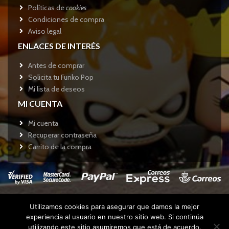
Políticas de
cookies
Condiciones de compra
Aviso legal
ENLACES DE INTERÉS
Antes de comprar
Solicita tu Funko Pop
Mi lista de deseos
MI CUENTA
Mi cuenta
Recuperar contraseña
Carrito de la compra
Utilizamos cookies para asegurar que damos la mejor
Copyright © 2017
Funkotienda.com
- Todos los derechos
experiencia al usuario en nuestro sitio web. Si continúa
reservados.
utilizando este sitio asumiremos que está de acuerdo.