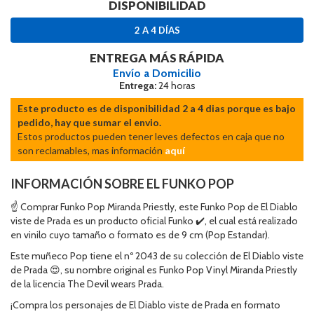
DISPONIBILIDAD
2 A 4 DÍAS
ENTREGA MÁS RÁPIDA
Envío a Domicilio
Entrega:
24 horas
Este producto es de disponibilidad 2 a 4 dias porque es bajo
pedido, hay que sumar el envio.
Estos productos pueden tener leves defectos en caja que no
son reclamables, mas información
aquí
INFORMACIÓN SOBRE EL FUNKO POP
☝ Comprar Funko Pop Miranda Priestly, este Funko Pop de El Diablo
viste de Prada es un producto oficial Funko ✔️, el cual está realizado
en vinilo cuyo tamaño o formato es de 9 cm (Pop Estandar).
Este muñeco Pop tiene el nº 2043 de su colección de El Diablo viste
de Prada 😍, su nombre original es Funko Pop Vinyl Miranda Priestly
de la licencia The Devil wears Prada.
¡Compra los personajes de El Diablo viste de Prada en formato