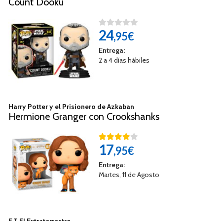
Count Dooku
24
,95€
Entrega:
2 a 4 días hábiles
Harry Potter y el Prisionero de Azkaban
Hermione Granger con Crookshanks
17
,95€
Entrega:
Martes, 11 de Agosto
E.T El Extraterrestre