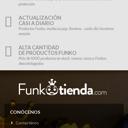
protección
ACTUALIZACIÓN
CASI A DIARIO
Productos Funko, muñecos pop, llaveros… cada día hacemos
revisión
ALTA CANTIDAD
DE PRODUCTOS FUNKO
Más de 1000 productos en stock: nuevos, raros y Funkos
descatalogados
CONÓCENOS
Contactános