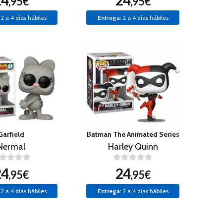
24
24
,95€
,95€
2 a 4 días hábiles
Entrega:
2 a 4 días hábiles
Garfield
Batman The Animated Series
Nermal
Harley Quinn
24
24
,95€
,95€
2 a 4 días hábiles
Entrega:
2 a 4 días hábiles