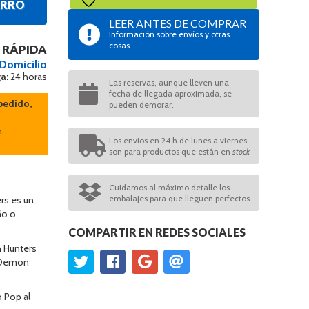
ARRO
LEER ANTES DE COMPRAR
Información sobre envíos y otras
cosas
 RÁPIDA
 Domicilio
a:
24 horas
Las reservas, aunque lleven una
fecha de llegada aproximada, se
pedido,
pueden demorar.
n
Los envios en 24 h de lunes a viernes
son para productos que están en
stock
Cuidamos al máximo detalle los
embalajes para que lleguen perfectos
rs es un
ño o
COMPARTIR EN REDES SOCIALES
 Hunters
p Demon
 Pop al