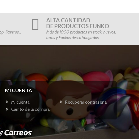
ALTA CANTIDAD
DE PRODUCTOS FUNKO
p, llaveros…
Más de 1000 productos en stock: nuevos,
raros y Funkos descatalogados
MI CUENTA
Mi cuenta
Recuperar contraseña
Carrito de la compra