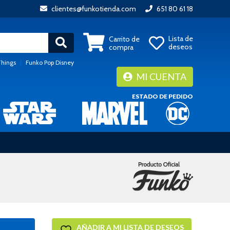
clientes@funkotienda.com
651 80 61 18
Lista de
Carrito de
deseos
compra
Things
|
Funko Pop Disney
MI CUENTA
ESTADO DE PEDIDO
AÑADIR A MI LISTA DE DESEOS