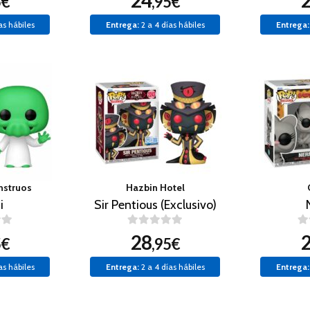
24
5€
,95€
as hábiles
Entrega:
2 a 4 días hábiles
Entrega:
nstruos
Hazbin Hotel
i
Sir Pentious (Exclusivo)
28
5€
,95€
as hábiles
Entrega:
2 a 4 días hábiles
Entrega: