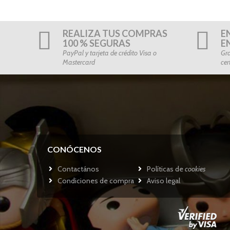
REALIZA TUS COMPRAS
E
100 % SEGURAS
E
PayPal y tarjeta de crédito Visa o
Gra
Mastercard
cer
CONÓCENOS
Contactános
Políticas de
cookies
Condiciones de compra
Aviso legal