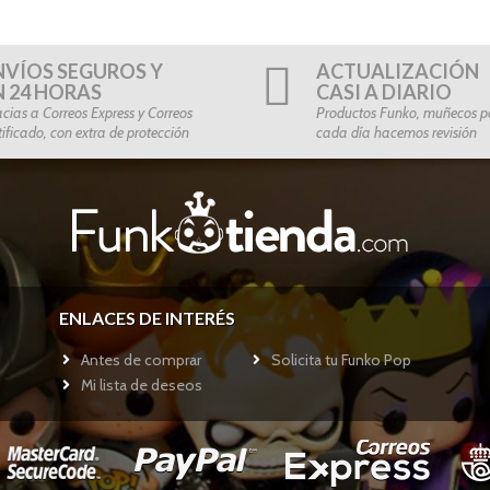
NVÍOS SEGUROS Y
ACTUALIZACIÓN
N 24 HORAS
CASI A DIARIO
cias a Correos Express y Correos
Productos Funko, muñecos po
tificado, con extra de protección
cada día hacemos revisión
ENLACES DE INTERÉS
Antes de comprar
Solicita tu Funko Pop
Mi lista de deseos