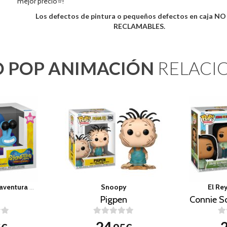
mejor precio⭐!
Los defectos de pintura o pequeños defectos en caja N
RECLAMABLES.
 POP ANIMACIÓN
RELACI
Bob Esponja: Una aventura pirata
Snoopy
El Rey
Pigpen