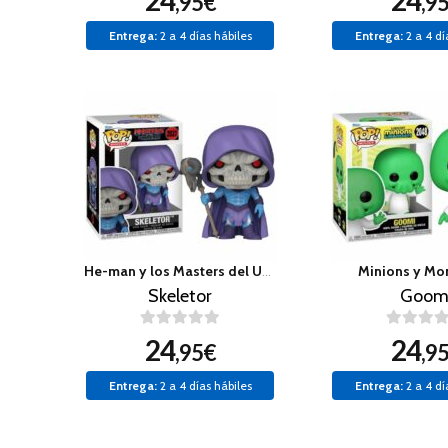
24
24
,95€
,9
Entrega:
2 a 4 días hábiles
Entrega:
2 a 4 dí
He-man y los Masters del Universo
Minions y Mo
Skeletor
Goom
24
24
,95€
,9
Entrega:
2 a 4 días hábiles
Entrega:
2 a 4 dí