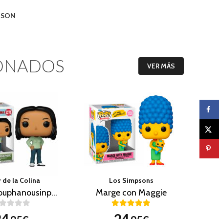
O SON
ONADOS
VER MÁS
 de la Colina
Los Simpsons
Connie Souphanousinphone
Marge con Maggie