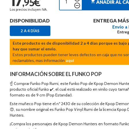
,95€
shopping_cart
AÑADIR AL C
remove_circle_outline
Los precios incluyen IVA.
DISPONIBILIDAD
ENTREGA MÁS
Envío a
2 A 4 DÍAS
Entreg
Este producto es de disponibilidad 2 a 4 dias porque es bajo 
hay que sumar el envio.
Estos productos pueden tener leves defectos en caja que no so
reclamables, mas información
aquí
INFORMACIÓN SOBRE EL FUNKO POP
☝ Comprar Funko Pop Rumi, este Funko Pop de Kpop Demon Hunte
producto oficial Funko ✔️, el cual está realizado en vinilo cuyo tama
formato es de 9 cm (Pop Estandar).
Este muñeco Pop tiene el nº 2430 de su colección de Kpop Demon
😍, su nombre original es Funko Pop Vinyl Rumi de la licencia Kpo
Hunters.
¡Compra los personajes de Kpop Demon Hunters en formato Funko