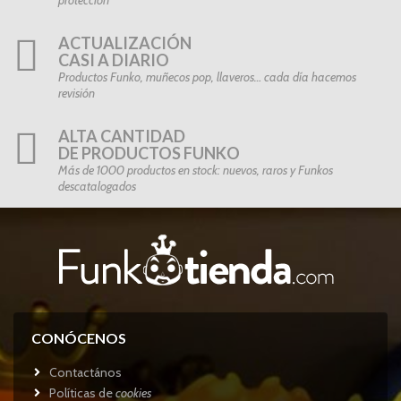
ACTUALIZACIÓN
CASI A DIARIO
Productos Funko, muñecos pop, llaveros… cada día hacemos
revisión
ALTA CANTIDAD
DE PRODUCTOS FUNKO
Más de 1000 productos en stock: nuevos, raros y Funkos
descatalogados
CONÓCENOS
Contactános
Políticas de
cookies