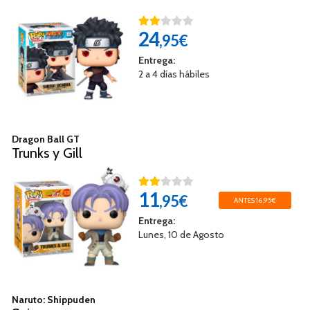
24
,95€
Entrega:
2 a 4 días hábiles
Dragon Ball GT
Trunks y Gill
11
,95€
ANTES 16,95€
Entrega:
Lunes, 10 de Agosto
Naruto: Shippuden