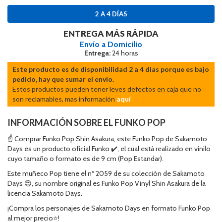
2 A 4 DÍAS
ENTREGA MÁS RÁPIDA
Envío a Domicilio
Entrega:
24 horas
Este producto es de disponibilidad 2 a 4 dias porque es bajo
pedido, hay que sumar el envio.
Estos productos pueden tener leves defectos en caja que no
son reclamables, mas información
aquí
INFORMACIÓN SOBRE EL FUNKO POP
☝ Comprar Funko Pop Shin Asakura, este Funko Pop de Sakamoto
Days es un producto oficial Funko ✔️, el cual está realizado en vinilo
cuyo tamaño o formato es de 9 cm (Pop Estandar).
Este muñeco Pop tiene el nº 2059 de su colección de Sakamoto
Days 😍, su nombre original es Funko Pop Vinyl Shin Asakura de la
licencia Sakamoto Days.
¡Compra los personajes de Sakamoto Days en formato Funko Pop
al mejor precio⭐!