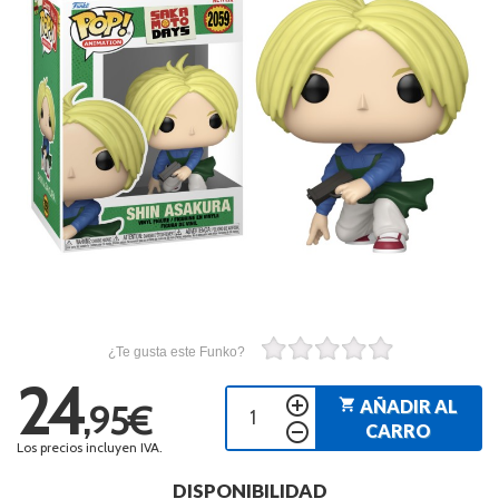
¿Te gusta este Funko?
24
add_circle_outline
shopping_cart
AÑADIR AL
,95€
remove_circle_outline
CARRO
Los precios incluyen IVA.
DISPONIBILIDAD