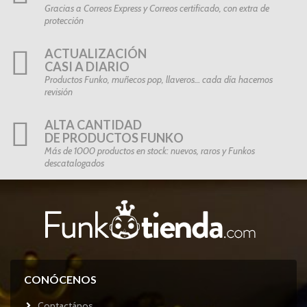
Gracias a Correos Express y Correos certificado, con extra de
protección
ACTUALIZACIÓN
CASI A DIARIO
Productos Funko, muñecos pop, llaveros… cada día hacemos
revisión
ALTA CANTIDAD
DE PRODUCTOS FUNKO
Más de 1000 productos en stock: nuevos, raros y Funkos
descatalogados
CONÓCENOS
Contactános