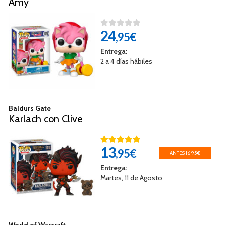
Amy
24
,95€
Entrega:
2 a 4 días hábiles
Baldurs Gate
Karlach con Clive
13
,95€
ANTES 16,95€
Entrega:
Martes, 11 de Agosto
World of Warcraft