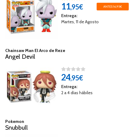
11
,95€
ANTES 16,95€
Entrega:
Martes, 11 de Agosto
Chainsaw Man El Arco de Reze
Angel Devil
24
,95€
Entrega:
2 a 4 días hábiles
Pokemon
Snubbull