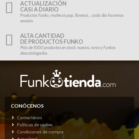
ACTUALIZACIÓN
CASI A DIARIO
Productos Funko, muñecos pop, llaveros… cada día hacemos
revisión
ALTA CANTIDAD
DE PRODUCTOS FUNKO
Más de 1000 productos en stock: nuevos, raros y Funkos
descatalogados
CONÓCENOS
Contactános
Políticas de
cookies
Condiciones de compra