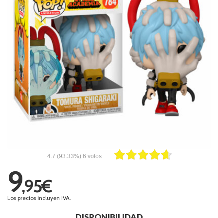
4.7
(93.33%)
6
votos
9
,95€
Los precios incluyen IVA.
DISPONIBILIDAD