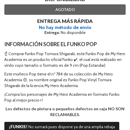
AGOTADO
ENTREGA MÁS RÁPIDA
No hay método de envío
Entrega:
No disponible
INFORMACIÓN SOBRE EL FUNKO POP
☝ Comprar Funko Pop Tomura Shigaraki, este Funko Pop de My Hero
Academia es un producto oficial Funko ✔️, el cual está realizado en
vinilo cuyo tamaño o formato es de 9 cm (Pop Estandar).
Este muñeco Pop tiene el nº 784 de su colección de My Hero
Academia 😍, su nombre original es Funko Pop Vinyl Tomura
Shigaraki de la licencia My Hero Academia.
¡Compra los personajes de My Hero Academia en formato Funko
Pop al mejor precio⭐!
Los defectos de pintura o pequeños defectos en caja NO SON
RECLAMABLES.
¡FUNKIS!
No sumará pues dispone ya de una amplia rebaja