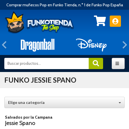
Comprar muñecos Pop en Funko Tienda, n.° 1 de Funko Pop España
Anterior
FUNKO JESSIE SPANO
Elige una categoría
Salvados por la Campana
Jessie Spano