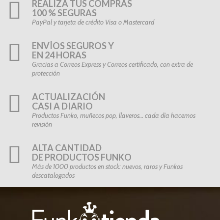
REALIZA TUS COMPRAS
100 % SEGURAS
PayPal y tarjeta de crédito Visa o Mastercard
ENVÍOS SEGUROS Y
EN 24 HORAS
Gracias a Correos Express y Correos certificado, con extra de
protección
ACTUALIZACIÓN
CASI A DIARIO
Productos Funko, muñecos pop, llaveros… cada día hacemos
revisión
ALTA CANTIDAD
DE PRODUCTOS FUNKO
Más de 1000 productos en stock: nuevos, raros y Funkos
descatalogados