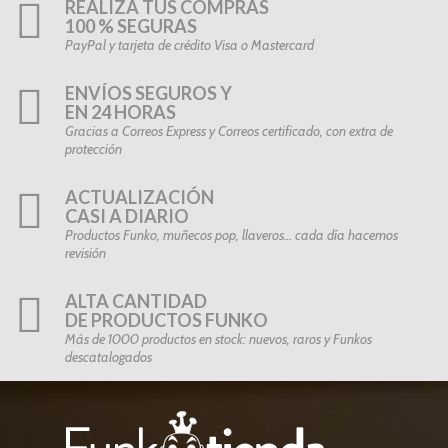
REALIZA TUS COMPRAS
100 % SEGURAS
PayPal y tarjeta de crédito Visa o Mastercard
ENVÍOS SEGUROS Y
EN 24 HORAS
Gracias a Correos Express y Correos certificado, con extra de
protección
ACTUALIZACIÓN
CASI A DIARIO
Productos Funko, muñecos pop, llaveros… cada día hacemos
revisión
ALTA CANTIDAD
DE PRODUCTOS FUNKO
Más de 1000 productos en stock: nuevos, raros y Funkos
descatalogados