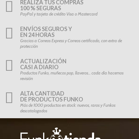
REALIZA TUS COMPRAS
100 % SEGURAS
PayPal y tarjeta de crédito Visa o Mastercard
ENVÍOS SEGUROS Y
EN 24 HORAS
Gracias a Correos Express y Correos certificado, con extra de
protección
ACTUALIZACIÓN
CASI A DIARIO
Productos Funko, muñecos pop, llaveros… cada día hacemos
revisión
ALTA CANTIDAD
DE PRODUCTOS FUNKO
Más de 1000 productos en stock: nuevos, raros y Funkos
descatalogados