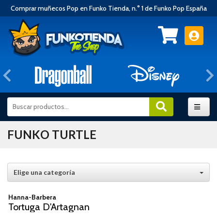
Comprar muñecos Pop en Funko Tienda, n.° 1 de Funko Pop España
Anterior
FUNKO TURTLE
Elige una categoría
Hanna-Barbera
Tortuga D'Artagnan