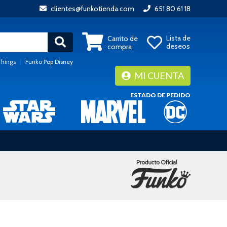
clientes@funkotienda.com
651 80 61 18
Lista de
Carrito de
deseos
compra
Things
|
Funko Pop Disney
MI CUENTA
ESTADO DE PEDIDO