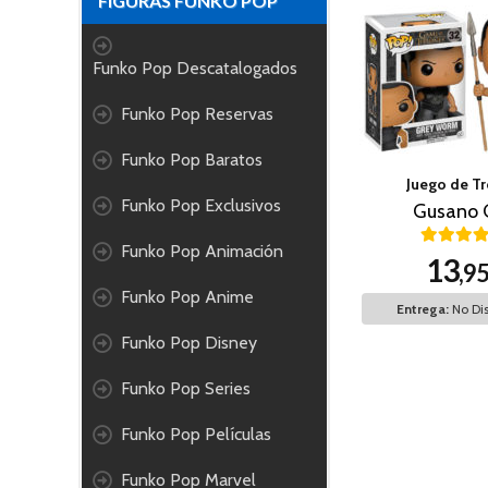
FIGURAS FUNKO POP
Funko Pop Descatalogados
Funko Pop Reservas
Funko Pop Baratos
Juego de T
Funko Pop Exclusivos
Gusano G
Funko Pop Animación
13
,9
Funko Pop Anime
Entrega:
No Dis
Funko Pop Disney
Funko Pop Series
Funko Pop Películas
Funko Pop Marvel