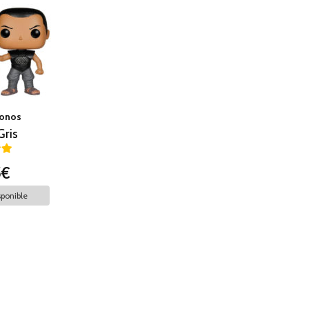
ronos
ris
5€
ponible