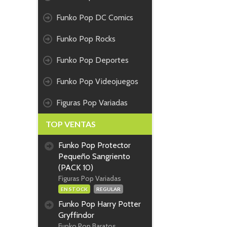
Funko Pop DC Comics
Funko Pop Rocks
Funko Pop Deportes
Funko Pop Videojuegos
Figuras Pop Variadas
TOP VENTAS
Funko Pop Protector
Pequeño Sangriento
(PACK 10)
Figuras Pop Variadas
EN STOCK
REGULAR
Funko Pop Harry Potter
Gryffindor
Funko Pop Baratos