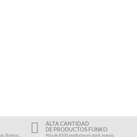
ALTA CANTIDAD
DE PRODUCTOS FUNKO
p, llaveros…
Más de 1000 productos en stock: nuevos,