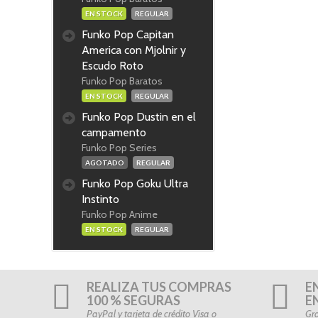
EN STOCK
REGULAR
Funko Pop Capitan
America con Mjolnir y
Escudo Roto
Funko Pop Baratos
EN STOCK
REGULAR
Funko Pop Dustin en el
campamento
Funko Pop Series
AGOTADO
REGULAR
Funko Pop Goku Ultra
Instinto
Funko Pop Anime
EN STOCK
REGULAR
REALIZA TUS COMPRAS
E
100 % SEGURAS
E
PayPal y tarjeta de crédito Visa o
Gra