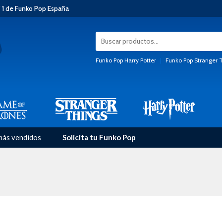
 1 de Funko Pop España
Funko Pop Harry Potter
|
Funko Pop Stranger 
más vendidos
Solicita tu Funko Pop